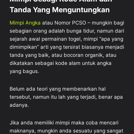
Tanda Yang Menguntungkan
Mimpi Angka
atau Nomor PCSO – mungkin bagi
sebagian orang adalah bunga tidur, namun dari
sejarah awal permainan togel, mimpi “apa yang
dimimpikan” arti yang tersirat biasanya menjadi
tanda yang baik, atau bocoran organik, atau
dikatakan sebagai kode alam untuk angka
yang bagus.
Belum ada teori yang membenarkan hal
tersebut, namun itu lah yang terjadi, benar apa
adanya.
Jika anda memiliki mimpi maka coba mencari
maknanya, mungkin anda sesuatu yang sangat