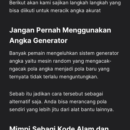
Berikut akan kami sajikan langkah langkah yang
bisa diikuti untuk meracik angka akurat
Jangan Pernah Menggunakan
Angka Generator
Banyak pemain mengeluhkan sistem generator
angka yaitu mesin random yang mengacak-
ngacak pola angka menjadi pola baru yang
ternyata tidak terlalu menguntungkan.
Sebab itu jadikan cara tersebut sebagai
alternatif saja. Anda bisa merancang pola
sendiri yang lebih jitu dari alat bantu lainnya.
Mimpi Sebagi Kode Alam dan