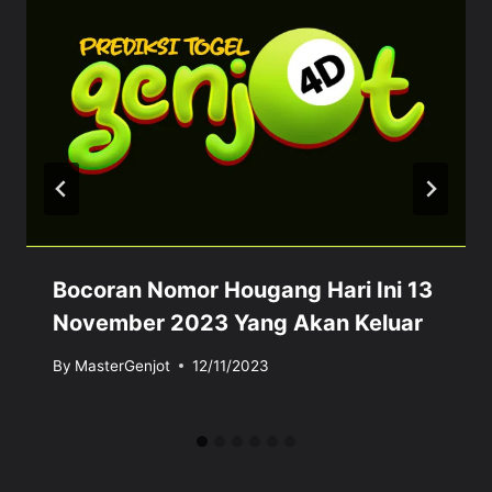
Bocoran Nomor Hougang Hari Ini 13
November 2023 Yang Akan Keluar
By
MasterGenjot
12/11/2023