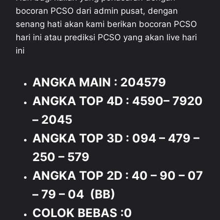
bocoran PCSO dari admin pusat, dengan
senang hati akan kami berikan bocoran PCSO
hari ini atau prediksi PCSO yang akan live hari
ini
ANGKA MAIN : 204579
ANGKA TOP 4D : 4590
– 7920
– 2045
ANGKA TOP 3D : 094
– 479 –
250 – 579
ANGKA TOP 2D : 40
– 90 – 07
– 79 – 04
(BB)
COLOK BEBAS :0