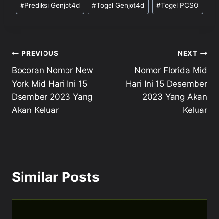
#
Prediksi Genjot4d
#
Togel Genjot4d
#
Togel PCSO
Post
PREVIOUS
NEXT
Bocoran Nomor New
Nomor Florida Mid
navigation
York Mid Hari Ini 15
Hari Ini 15 Desember
Dsember 2023 Yang
2023 Yang Akan
Akan Keluar
Keluar
Similar Posts