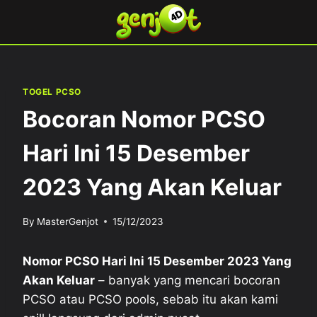
Skip
to
content
TOGEL PCSO
Bocoran Nomor PCSO
Hari Ini 15 Desember
2023 Yang Akan Keluar
By
MasterGenjot
15/12/2023
Nomor PCSO Hari Ini 15 Desember 2023 Yang
Akan Keluar
– banyak yang mencari bocoran
PCSO atau PCSO pools, sebab itu akan kami