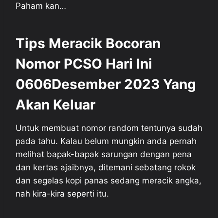
Paham kan…
Tips Meracik Bocoran
Nomor PCSO Hari Ini
0606Desember 2023 Yang
Akan Keluar
Untuk membuat nomor random tentunya sudah
pada tahu. Kalau belum mungkin anda pernah
melihat bapak-bapak sarungan dengan pena
dan kertas ajaibnya, ditemani sebatang rokok
dan segelas kopi panas sedang meracik angka,
nah kira-kira seperti itu.