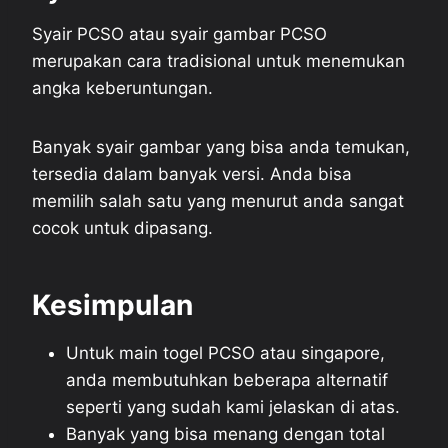
Syair PCSO atau syair gambar PCSO
merupakan cara tradisional untuk menemukan
angka keberuntungan.
Banyak syair gambar yang bisa anda temukan,
tersedia dalam banyak versi. Anda bisa
memilih salah satu yang menurut anda sangat
cocok untuk dipasang.
Kesimpulan
Untuk main togel PCSO atau singapore,
anda membutuhkan beberapa alternatif
seperti yang sudah kami jelaskan di atas.
Banyak yang bisa menang dengan total