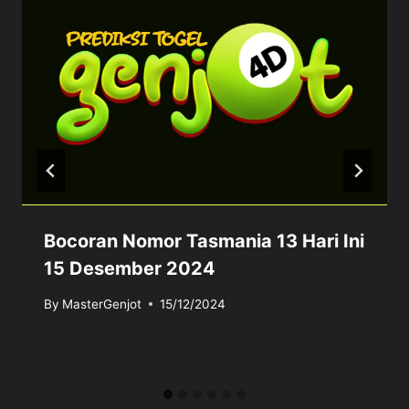
Bocoran Nomor Tasmania 13 Hari Ini
15 Desember 2024
By
MasterGenjot
15/12/2024