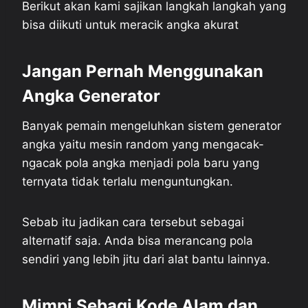
Berikut akan kami sajikan langkah langkah yang
bisa diikuti untuk meracik angka akurat
Jangan Pernah Menggunakan
Angka Generator
Banyak pemain mengeluhkan sistem generator
angka yaitu mesin random yang mengacak-
ngacak pola angka menjadi pola baru yang
ternyata tidak terlalu menguntungkan.
Sebab itu jadikan cara tersebut sebagai
alternatif saja. Anda bisa merancang pola
sendiri yang lebih jitu dari alat bantu lainnya.
Mimpi Sebagi Kode Alam dan