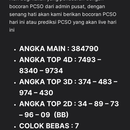
bocoran PCSO dari admin pusat, dengan
senang hati akan kami berikan bocoran PCSO
hari ini atau prediksi PCSO yang akan live hari
ini
ANGKA MAIN : 3847
90
ANGKA TOP 4D : 7
493 –
8340 – 9734
ANGKA TOP 3D : 37
4 – 483 –
974 – 430
ANGKA TOP 2D : 3
4 – 89 – 73
– 96 – 09
(BB)
COLOK BEBAS : 7