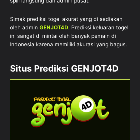
spill langsung dari admin pusat.
Simak prediksi togel akurat yang di sediakan
oleh admin
GENJOT4D
. Prediksi keluaran togel
ini sangat di mintai oleh banyak pemain di
Indonesia karena memiliki akurasi yang bagus.
Situs Prediksi GENJOT4D