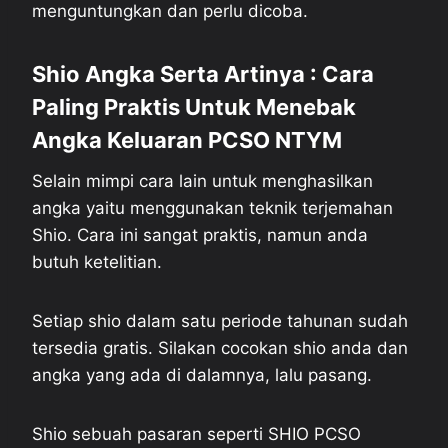
menguntungkan dan perlu dicoba.
Shio Angka Serta Artinya : Cara
Paling Praktis Untuk Menebak
Angka Keluaran PCSO NTYM
Selain mimpi cara lain untuk menghasilkan
angka yaitu menggunakan teknik terjemahan
Shio. Cara ini sangat praktis, namun anda
butuh ketelitian.
Setiap shio dalam satu periode tahunan sudah
tersedia gratis. Silakan cocokan shio anda dan
angka yang ada di dalamnya, lalu pasang.
Shio sebuah pasaran seperti SHIO PCSO