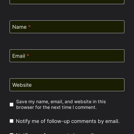
Name
*
Email
*
Website
Save my name, email, and website in this
browser for the next time I comment.
Notify me of follow-up comments by email.