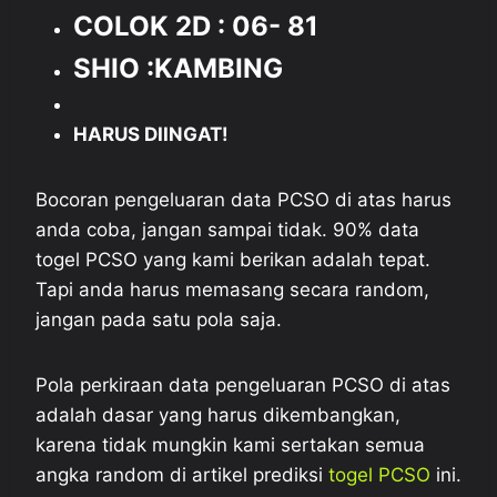
COLOK 2D : 06- 81
SHIO :KAMBING
HARUS DIINGAT!
Bocoran pengeluaran data PCSO di atas harus
anda coba, jangan sampai tidak. 90% data
togel PCSO yang kami berikan adalah tepat.
Tapi anda harus memasang secara random,
jangan pada satu pola saja.
Pola perkiraan data pengeluaran PCSO di atas
adalah dasar yang harus dikembangkan,
karena tidak mungkin kami sertakan semua
angka random di artikel prediksi
togel PCSO
ini.