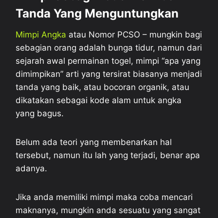
Tanda Yang Menguntungkan
Mimpi Angka
atau Nomor PCSO – mungkin bagi
sebagian orang adalah bunga tidur, namun dari
sejarah awal permainan togel, mimpi “apa yang
dimimpikan” arti yang tersirat biasanya menjadi
tanda yang baik, atau bocoran organik, atau
dikatakan sebagai kode alam untuk angka
yang bagus.
Belum ada teori yang membenarkan hal
tersebut, namun itu lah yang terjadi, benar apa
adanya.
Jika anda memiliki mimpi maka coba mencari
maknanya, mungkin anda sesuatu yang sangat