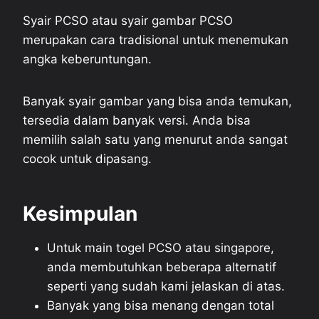
Syair PCSO atau syair gambar PCSO
merupakan cara tradisional untuk menemukan
angka keberuntungan.
Banyak syair gambar yang bisa anda temukan,
tersedia dalam banyak versi. Anda bisa
memilih salah satu yang menurut anda sangat
cocok untuk dipasang.
Kesimpulan
Untuk main togel PCSO atau singapore,
anda membutuhkan beberapa alternatif
seperti yang sudah kami jelaskan di atas.
Banyak yang bisa menang dengan total