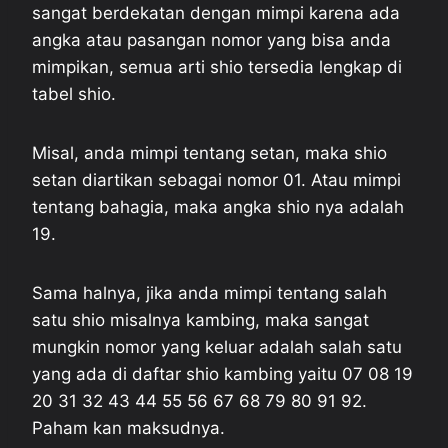
sangat berdekatan dengan mimpi karena ada
angka atau pasangan nomor yang bisa anda
mimpikan, semua arti shio tersedia lengkap di
tabel shio.
Misal, anda mimpi tentang setan, maka shio
setan diartikan sebagai nomor 01. Atau mimpi
tentang bahagia, maka angka shio nya adalah
19.
Sama halnya, jika anda mimpi tentang salah
satu shio misalnya kambing, maka sangat
mungkin nomor yang keluar adalah salah satu
yang ada di daftar shio kambing yaitu 07 08 19
20 31 32 43 44 55 56 67 68 79 80 91 92.
Paham kan maksudnya.