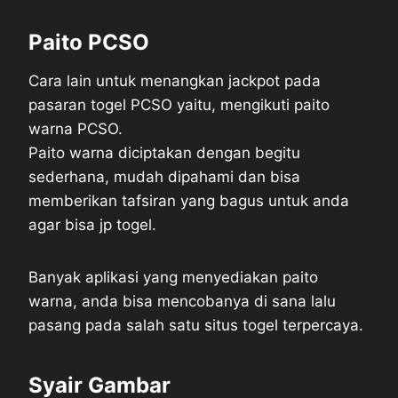
Paito PCSO
Cara lain untuk menangkan jackpot pada
pasaran togel PCSO yaitu, mengikuti paito
warna PCSO.
Paito warna diciptakan dengan begitu
sederhana, mudah dipahami dan bisa
memberikan tafsiran yang bagus untuk anda
agar bisa jp togel.
Banyak aplikasi yang menyediakan paito
warna, anda bisa mencobanya di sana lalu
pasang pada salah satu situs togel terpercaya.
Syair Gambar