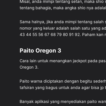
Misal, anda mimpi tentang setan, maka shio 
tentang bahagia, maka angka shio nya adala
Sama halnya, jika anda mimpi tentang salah
nomor yang keluar adalah salah satu yang ad
43 44 55 56 67 68 79 80 91 92. Paham kan
Paito Oregon 3
Cara lain untuk menangkan jackpot pada pasa
Oregon 3.
Paito warna diciptakan dengan begitu sede
tafsiran yang bagus untuk anda agar bisa jp t
Banyak aplikasi yang menyediakan paito war