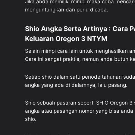
Jika anda memiliki mimpi maka coba mencar
menguntungkan dan perlu dicoba.
Shio Angka Serta Artinya : Cara 
Keluaran Oregon 3 NTYM
Selain mimpi cara lain untuk menghasilkan a
Cara ini sangat praktis, namun anda butuh ket
Setiap shio dalam satu periode tahunan suda
angka yang ada di dalamnya, lalu pasang.
Shio sebuah pasaran seperti SHIO Oregon 3
angka atau pasangan nomor yang bisa anda mi
shio.