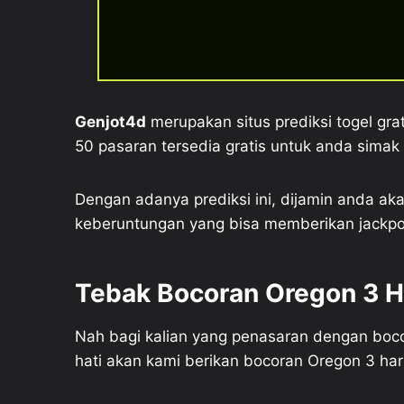
Genjot4d
merupakan situs prediksi togel grat
50 pasaran tersedia gratis untuk anda simak 
Dengan adanya prediksi ini, dijamin anda a
keberuntungan yang bisa memberikan jackpot
Tebak Bocoran Oregon 3 Ha
Nah bagi kalian yang penasaran dengan boc
hati akan kami berikan bocoran Oregon 3 hari 