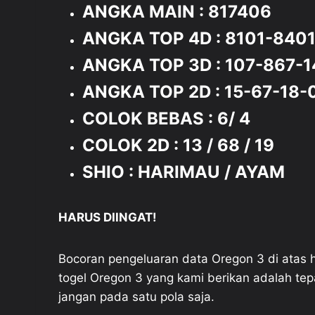
ANGKA MAIN : 817406
ANGKA TOP 4D : 8101-84
0
ANGKA TOP 3D : 107
-867-1
ANGKA TOP 2D : 15
-67-18-
COLOK BEBAS : 6
/ 4
COLOK 2D : 13
/ 68 / 19
SHIO : HARIMAU / AYAM
HARUS DIINGAT!
Bocoran pengeluaran data Oregon 3 di atas 
togel Oregon 3 yang kami berikan adalah te
jangan pada satu pola saja.