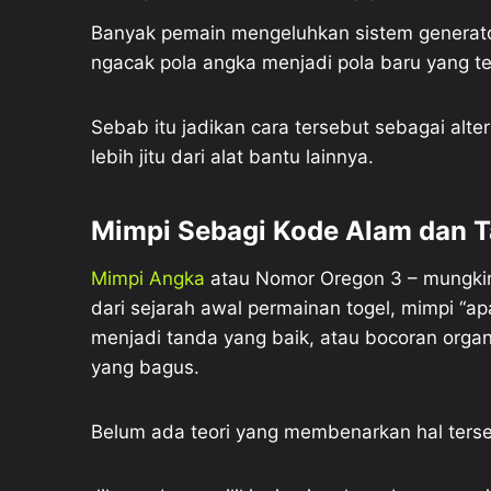
Banyak pemain mengeluhkan sistem generat
ngacak pola angka menjadi pola baru yang te
Sebab itu jadikan cara tersebut sebagai alte
lebih jitu dari alat bantu lainnya.
Mimpi Sebagi Kode Alam dan 
Mimpi Angka
atau Nomor Oregon 3 – mungkin
dari sejarah awal permainan togel, mimpi “ap
menjadi tanda yang baik, atau bocoran organ
yang bagus.
Belum ada teori yang membenarkan hal terseb