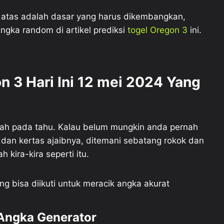
i atas adalah dasar yang harus dikembangkan,
ngka random di artikel prediksi
togel Oregon 3
ini.
 3 Hari Ini 12 mei 2024 Yang
h pada tahu. Kalau belum mungkin anda pernah
an kertas ajaibnya, ditemani sebatang rokok dan
kira-kira seperti itu.
ng bisa diikuti untuk meracik angka akurat
Angka Generator