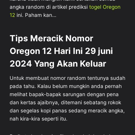
angka random di artikel prediksi
togel Oregon
12
ini. Paham kan…
Tips Meracik
Nomor
Oregon 12 Hari Ini 29 juni
2024 Yang Akan Keluar
Untuk membuat nomor random tentunya sudah
pada tahu. Kalau belum mungkin anda pernah
melihat bapak-bapak sarungan dengan pena
dan kertas ajaibnya, ditemani sebatang rokok
dan segelas kopi panas sedang meracik angka,
nah kira-kira seperti itu.