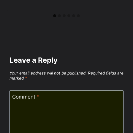
Leave a Reply
Your email address will not be published.
Required fields are
marked
*
Comment
*