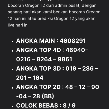
bocoran Oregon 12 dari admin pusat, dengan
senang hati akan kami berikan bocoran Oregon
12 hari ini atau prediksi Oregon 12 yang akan
live hari ini
ANGKA MAIN : 4608291
ANGKA TOP 4D : 46940
–
0216 – 8264 – 9861
ANGKA TOP 3D : 019
– 286 –
201 – 164
ANGKA TOP 2D : 48
– 12 – 90
-04 – 28
(BB)
COLOK BEBAS : 8
/ 9