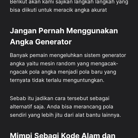
Berikut akan kami sajikan langkah langkah yang
bisa diikuti untuk meracik angka akurat
Jangan Pernah Menggunakan
Angka Generator
Banyak pemain mengeluhkan sistem generator
angka yaitu mesin random yang mengacak-
ngacak pola angka menjadi pola baru yang
ternyata tidak terlalu menguntungkan.
Sebab itu jadikan cara tersebut sebagai
alternatif saja. Anda bisa merancang pola
sendiri yang lebih jitu dari alat bantu lainnya.
Mimpi Sebagi Kode Alam dan