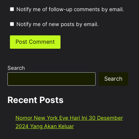
Notify me of follow-up comments by email.
Notify me of new posts by email.
Search
Search
Recent Posts
Nomor New York Eve Hari Ini 30 Desember
2024 Yang Akan Keluar