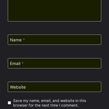
Name
*
Email
*
Website
Save my name, email, and website in this
browser for the next time I comment.