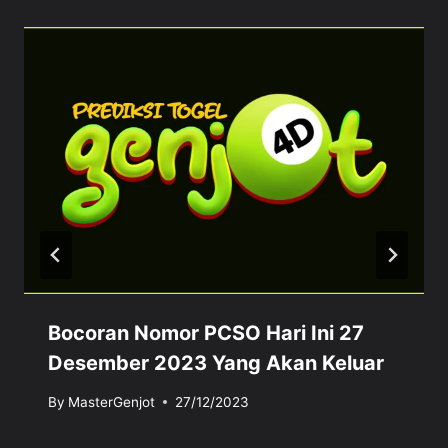
Bocoran Nomor PCSO Hari Ini 27
Desember 2023 Yang Akan Keluar
By
MasterGenjot
27/12/2023