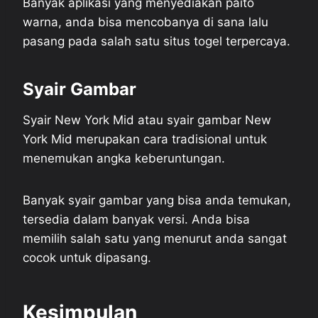
Banyak aplikasi yang menyediakan paito
warna, anda bisa mencobanya di sana lalu
pasang pada salah satu situs togel terpercaya.
Syair Gambar
Syair New York Mid atau syair gambar New
York Mid merupakan cara tradisional untuk
menemukan angka keberuntungan.
Banyak syair gambar yang bisa anda temukan,
tersedia dalam banyak versi. Anda bisa
memilih salah satu yang menurut anda sangat
cocok untuk dipasang.
Kesimpulan