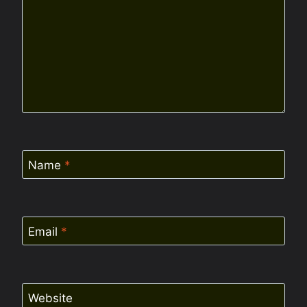
Name
*
Email
*
Website