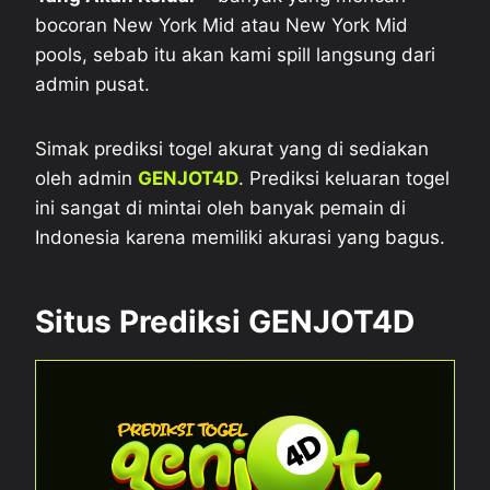
bocoran New York Mid atau New York Mid
pools, sebab itu akan kami spill langsung dari
admin pusat.
Simak prediksi togel akurat yang di sediakan
oleh admin
GENJOT4D
. Prediksi keluaran togel
ini sangat di mintai oleh banyak pemain di
Indonesia karena memiliki akurasi yang bagus.
Situs Prediksi GENJOT4D