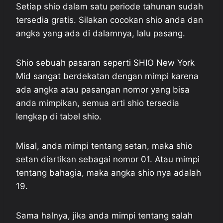
Setiap shio dalam satu periode tahunan sudah
tersedia gratis. Silakan cocokan shio anda dan
angka yang ada di dalamnya, lalu pasang.
Shio sebuah pasaran seperti SHIO New York
Mid sangat berdekatan dengan mimpi karena
ada angka atau pasangan nomor yang bisa
anda mimpikan, semua arti shio tersedia
lengkap di tabel shio.
Misal, anda mimpi tentang setan, maka shio
setan diartikan sebagai nomor 01. Atau mimpi
tentang bahagia, maka angka shio nya adalah
19.
Sama halnya, jika anda mimpi tentang salah