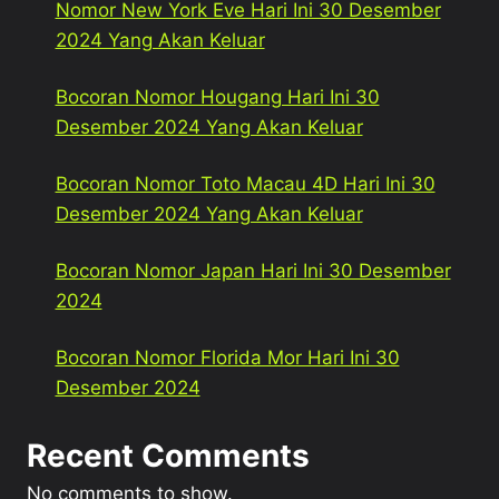
Nomor New York Eve Hari Ini 30 Desember
2024 Yang Akan Keluar
Bocoran Nomor Hougang Hari Ini 30
Desember 2024 Yang Akan Keluar
Bocoran Nomor Toto Macau 4D Hari Ini 30
Desember 2024 Yang Akan Keluar
Bocoran Nomor Japan Hari Ini 30 Desember
2024
Bocoran Nomor Florida Mor Hari Ini 30
Desember 2024
Recent Comments
No comments to show.