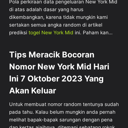
Pola perkiraan data pengeluaran New York Mid
di atas adalah dasar yang harus
dikembangkan, karena tidak mungkin kami
sertakan semua angka random di artikel
prediksi
togel New York Mid
ini. Paham kan…
Tips Meracik Bocoran
Nomor New York Mid Hari
Ini 7 Oktober 2023 Yang
Akan Keluar
Untuk membuat nomor random tentunya sudah
pada tahu. Kalau belum mungkin anda pernah
melihat bapak-bapak sarungan dengan pena
dan kertas ajaibnya, ditemani sebatang rokok