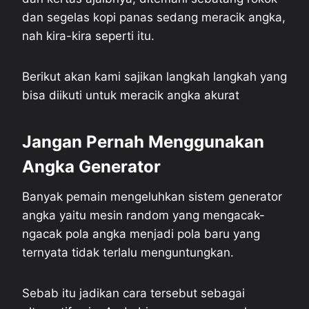
dan segelas kopi panas sedang meracik angka,
nah kira-kira seperti itu.
Berikut akan kami sajikan langkah langkah yang
bisa diikuti untuk meracik angka akurat
Jangan Pernah Menggunakan
Angka Generator
Banyak pemain mengeluhkan sistem generator
angka yaitu mesin random yang mengacak-
ngacak pola angka menjadi pola baru yang
ternyata tidak terlalu menguntungkan.
Sebab itu jadikan cara tersebut sebagai