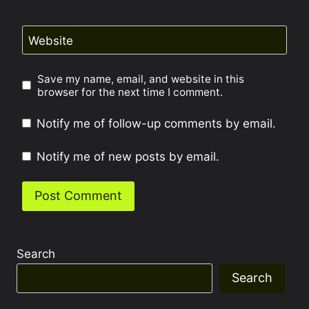
Website
Save my name, email, and website in this
browser for the next time I comment.
Notify me of follow-up comments by email.
Notify me of new posts by email.
Search
Search