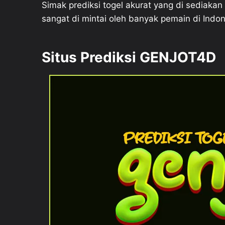
Simak prediksi togel akurat yang di sediaka
sangat di mintai oleh banyak pemain di Indon
Situs Prediksi GENJOT4D