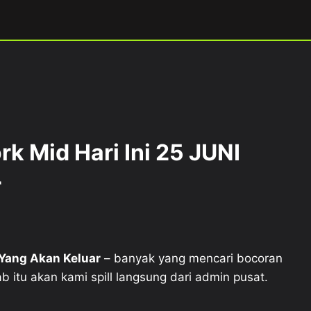
 Mid Hari Ini 25 JUNI
r
 Yang Akan Keluar
– banyak yang mencari bocoran
 itu akan kami spill langsung dari admin pusat.