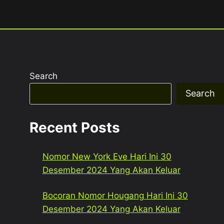
Search
Search
Recent Posts
Nomor New York Eve Hari Ini 30
Desember 2024 Yang Akan Keluar
Bocoran Nomor Hougang Hari Ini 30
Desember 2024 Yang Akan Keluar