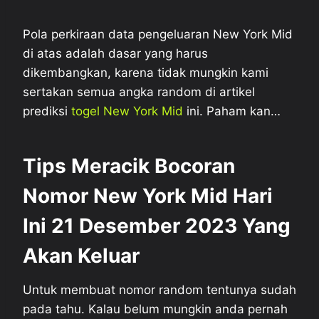
Pola perkiraan data pengeluaran New York Mid
di atas adalah dasar yang harus
dikembangkan, karena tidak mungkin kami
sertakan semua angka random di artikel
prediksi
togel New York Mid
ini. Paham kan…
Tips Meracik Bocoran
Nomor New York Mid Hari
Ini 21 Desember 2023 Yang
Akan Keluar
Untuk membuat nomor random tentunya sudah
pada tahu. Kalau belum mungkin anda pernah