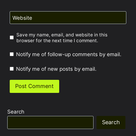
Website
Save my name, email, and website in this
browser for the next time I comment.
Notify me of follow-up comments by email.
Notify me of new posts by email.
Search
Search