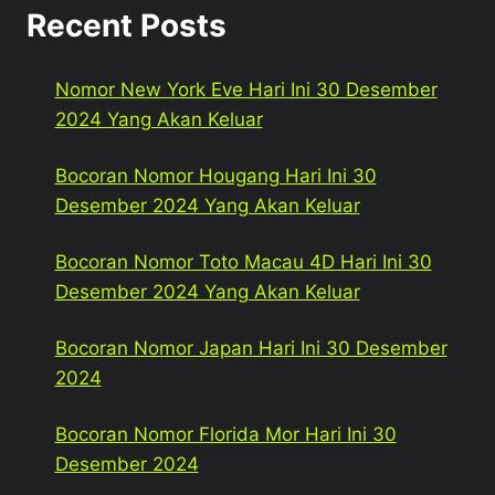
Recent Posts
Nomor New York Eve Hari Ini 30 Desember
2024 Yang Akan Keluar
Bocoran Nomor Hougang Hari Ini 30
Desember 2024 Yang Akan Keluar
Bocoran Nomor Toto Macau 4D Hari Ini 30
Desember 2024 Yang Akan Keluar
Bocoran Nomor Japan Hari Ini 30 Desember
2024
Bocoran Nomor Florida Mor Hari Ini 30
Desember 2024