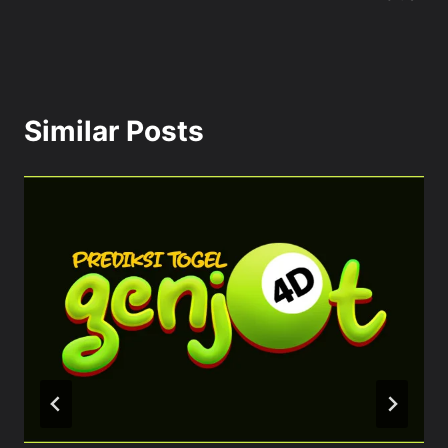
Similar Posts