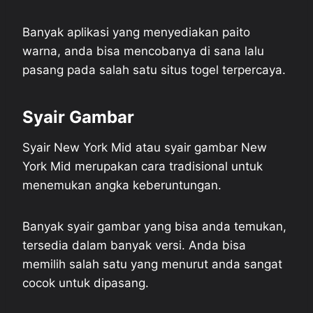
Banyak aplikasi yang menyediakan paito
warna, anda bisa mencobanya di sana lalu
pasang pada salah satu situs togel terpercaya.
Syair Gambar
Syair New York Mid atau syair gambar New
York Mid merupakan cara tradisional untuk
menemukan angka keberuntungan.
Banyak syair gambar yang bisa anda temukan,
tersedia dalam banyak versi. Anda bisa
memilih salah satu yang menurut anda sangat
cocok untuk dipasang.