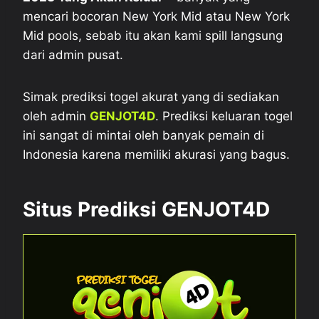
mencari bocoran New York Mid atau New York
Mid pools, sebab itu akan kami spill langsung
dari admin pusat.
Simak prediksi togel akurat yang di sediakan
oleh admin
GENJOT4D
. Prediksi keluaran togel
ini sangat di mintai oleh banyak pemain di
Indonesia karena memiliki akurasi yang bagus.
Situs Prediksi GENJOT4D