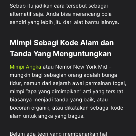
Sebab itu jadikan cara tersebut sebagai
alternatif saja. Anda bisa merancang pola
sendiri yang lebih jitu dari alat bantu lainnya.
Mimpi Sebagi Kode Alam dan
Tanda Yang Menguntungkan
Mimpi Angka
atau Nomor New York Mid –
mungkin bagi sebagian orang adalah bunga
tidur, namun dari sejarah awal permainan togel,
mimpi “apa yang dimimpikan” arti yang tersirat
biasanya menjadi tanda yang baik, atau
bocoran organik, atau dikatakan sebagai kode
alam untuk angka yang bagus.
Belum ada teori yang membenarkan hal