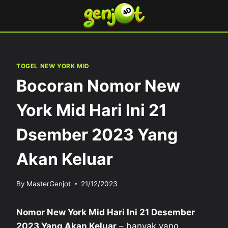
Skip
to
content
TOGEL NEW YORK MID
Bocoran Nomor New
York Mid Hari Ini 21
Dsember 2023 Yang
Akan Keluar
By
MasterGenjot
21/12/2023
Nomor New York Mid Hari Ini 21 Desember
2023 Yang Akan Keluar
– banyak yang