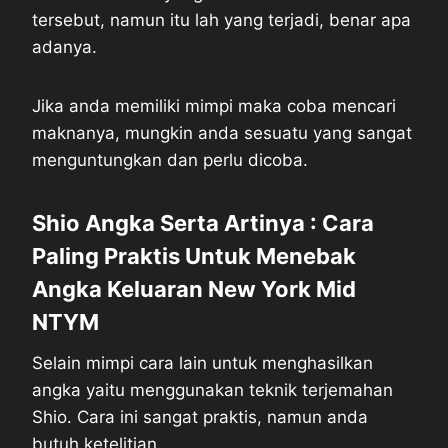
tersebut, namun itu lah yang terjadi, benar apa
adanya.
Jika anda memiliki mimpi maka coba mencari
maknanya, mungkin anda sesuatu yang sangat
menguntungkan dan perlu dicoba.
Shio Angka Serta Artinya : Cara
Paling Praktis Untuk Menebak
Angka Keluaran New York Mid
NTYM
Selain mimpi cara lain untuk menghasilkan
angka yaitu menggunakan teknik terjemahan
Shio. Cara ini sangat praktis, namun anda
butuh ketelitian.