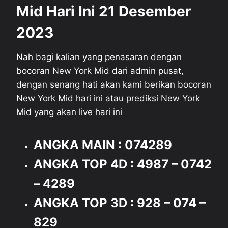
Mid Hari Ini 21 Desember
2023
Nah bagi kalian yang penasaran dengan
bocoran New York Mid dari admin pusat,
dengan senang hati akan kami berikan bocoran
New York Mid hari ini atau prediksi New York
Mid yang akan live hari ini
ANGKA MAIN : 074289
ANGKA TOP 4D : 4987 – 0742
– 4289
ANGKA TOP 3D : 928 – 074 –
829