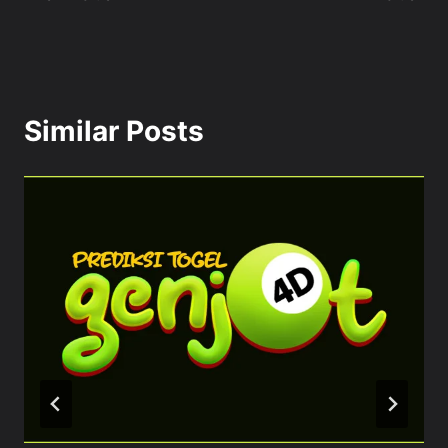
Similar Posts