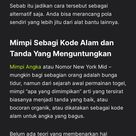
Sebab itu jadikan cara tersebut sebagai
alternatif saja. Anda bisa merancang pola
sendiri yang lebih jitu dari alat bantu lainnya.
Mimpi Sebagi Kode Alam dan
Tanda Yang Menguntungkan
Mimpi Angka
atau Nomor New York Mid –
mungkin bagi sebagian orang adalah bunga
tidur, namun dari sejarah awal permainan togel,
mimpi “apa yang dimimpikan” arti yang tersirat
biasanya menjadi tanda yang baik, atau
bocoran organik, atau dikatakan sebagai kode
alam untuk angka yang bagus.
Belum ada teori yang membenarkan hal