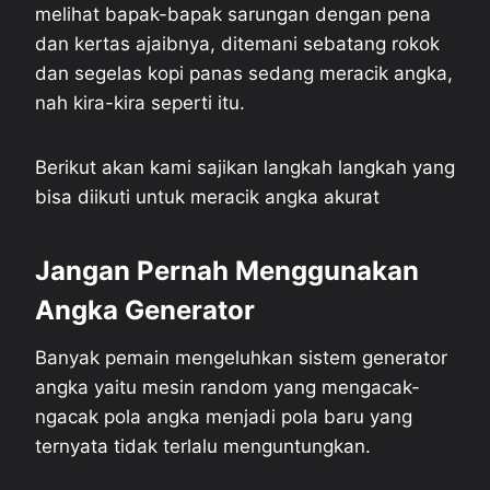
melihat bapak-bapak sarungan dengan pena
dan kertas ajaibnya, ditemani sebatang rokok
dan segelas kopi panas sedang meracik angka,
nah kira-kira seperti itu.
Berikut akan kami sajikan langkah langkah yang
bisa diikuti untuk meracik angka akurat
Jangan Pernah Menggunakan
Angka Generator
Banyak pemain mengeluhkan sistem generator
angka yaitu mesin random yang mengacak-
ngacak pola angka menjadi pola baru yang
ternyata tidak terlalu menguntungkan.