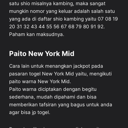
satu shio misalnya kambing, maka sangat
mungkin nomor yang keluar adalah salah satu
yang ada di daftar shio kambing yaitu 07 08 19
20 31 32 43 44 55 56 67 68 79 80 91 92.
Paham kan maksudnya.
Paito New York Mid
Cara lain untuk menangkan jackpot pada
pasaran togel New York Mid yaitu, mengikuti
paito warna New York Mid.
Paito warna diciptakan dengan begitu
sederhana, mudah dipahami dan bisa
memberikan tafsiran yang bagus untuk anda
agar bisa jp togel.