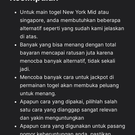
Untuk main togel New York Mid atau
singapore, anda membutuhkan beberapa
alternatif seperti yang sudah kami jelaskan
di atas.
Banyak yang bisa menang dengan total
bayaran mencapai ratusan juta karena
menocba banyak alternatif, tidak sekali
jadi.
Mencoba banyak cara untuk jackpot di
permainan togel akan membuka peluang
untuk menang.
Apapun cara yang dipakai, pilihlah salah
satu cara yang dianggap sangat relevan
dan yakin menguntungkan
Apapun cara yang digunakan untuk pasang
nomor keberuntungan anda, pastikan