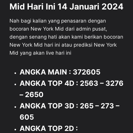
Mid Hari Ini 14 Januari 2024
Nah bagi kalian yang penasaran dengan
bocoran New York Mid dari admin pusat,
dengan senang hati akan kami berikan bocoran
New York Mid hari ini atau prediksi New York
Mid yang akan live hari ini
ANGKA MAIN : 372605
ANGKA TOP 4D : 2563 – 3276
– 2650
ANGKA TOP 3D : 265 – 273 –
605
ANGKA TOP 2D :