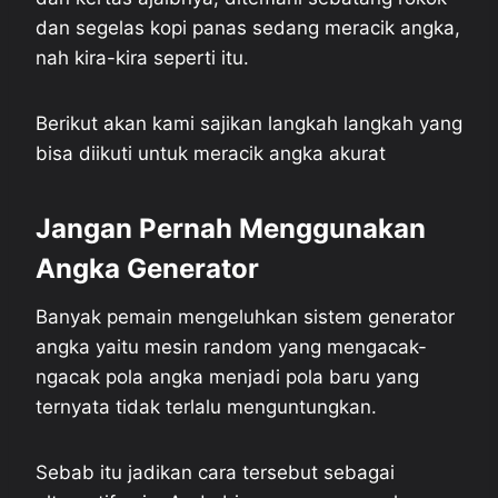
dan segelas kopi panas sedang meracik angka,
nah kira-kira seperti itu.
Berikut akan kami sajikan langkah langkah yang
bisa diikuti untuk meracik angka akurat
Jangan Pernah Menggunakan
Angka Generator
Banyak pemain mengeluhkan sistem generator
angka yaitu mesin random yang mengacak-
ngacak pola angka menjadi pola baru yang
ternyata tidak terlalu menguntungkan.
Sebab itu jadikan cara tersebut sebagai