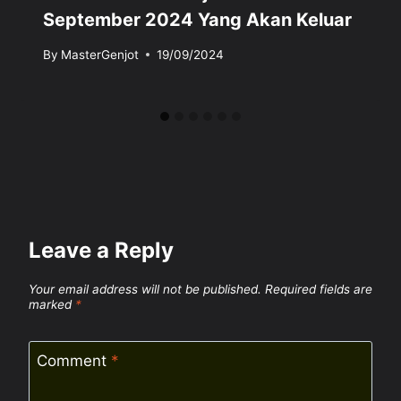
September 2024 Yang Akan Keluar
By
MasterGenjot
19/09/2024
Leave a Reply
Your email address will not be published.
Required fields are
marked
*
Comment
*