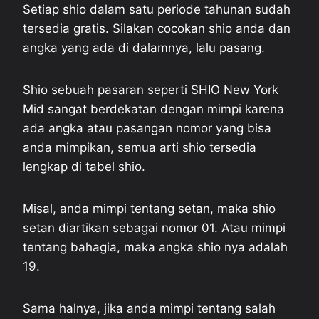
Setiap shio dalam satu periode tahunan sudah
tersedia gratis. Silakan cocokan shio anda dan
angka yang ada di dalamnya, lalu pasang.
Shio sebuah pasaran seperti SHIO New York
Mid sangat berdekatan dengan mimpi karena
ada angka atau pasangan nomor yang bisa
anda mimpikan, semua arti shio tersedia
lengkap di tabel shio.
Misal, anda mimpi tentang setan, maka shio
setan diartikan sebagai nomor 01. Atau mimpi
tentang bahagia, maka angka shio nya adalah
19.
Sama halnya, jika anda mimpi tentang salah