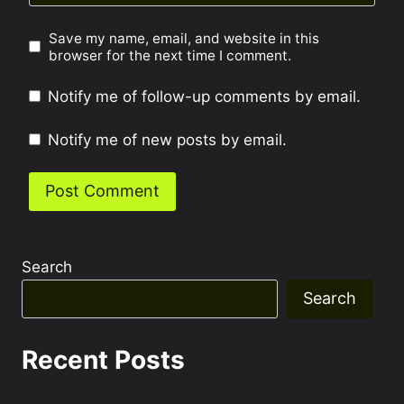
Save my name, email, and website in this
browser for the next time I comment.
Notify me of follow-up comments by email.
Notify me of new posts by email.
Search
Search
Recent Posts