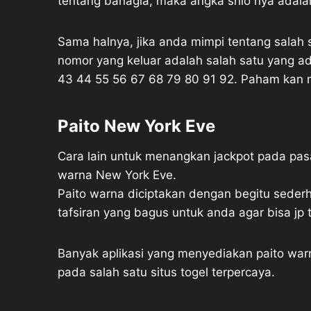
tentang bahagia, maka angka shio nya adala
Sama halnya, jika anda mimpi tentang salah
nomor yang keluar adalah salah satu yang ad
43 44 55 56 67 68 79 80 91 92. Paham kan
Paito New York Eve
Cara lain untuk menangkan jackpot pada pasa
warna New York Eve.
Paito warna diciptakan dengan begitu sede
tafsiran yang bagus untuk anda agar bisa jp t
Banyak aplikasi yang menyediakan paito war
pada salah satu situs togel terpercaya.