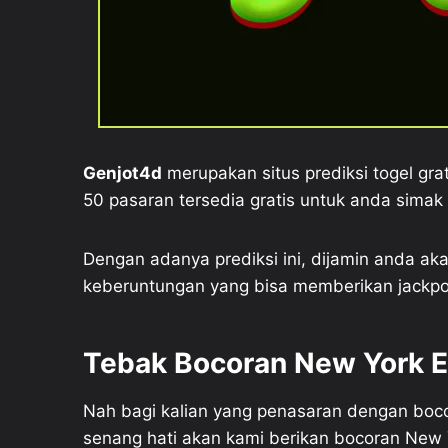
Genjot4d
merupakan situs prediksi togel grat
50 pasaran tersedia gratis untuk anda simak 
Dengan adanya prediksi ini, dijamin anda a
keberuntungan yang bisa memberikan jackpot
Tebak Bocoran New York Ev
Nah bagi kalian yang penasaran dengan boc
senang hati akan kami berikan bocoran New Y