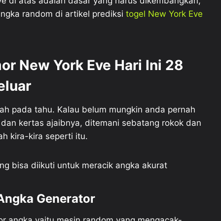
ve di atas adalah dasar yang harus dikembangkan,
ngka random di artikel prediksi
togel New York Eve
r New York Eve Hari Ini 28
eluar
h pada tahu. Kalau belum mungkin anda pernah
an kertas ajaibnya, ditemani sebatang rokok dan
kira-kira seperti itu.
ng bisa diikuti untuk meracik angka akurat
Angka Generator
or angka yaitu mesin random yang mengacak-