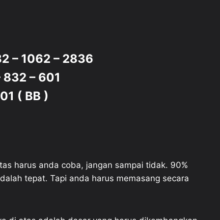
2 – 1062 – 2836
 832 – 601
01 ( BB )
tas harus anda coba, jangan sampai tidak. 90%
adalah tepat. Tapi anda harus memasang secara