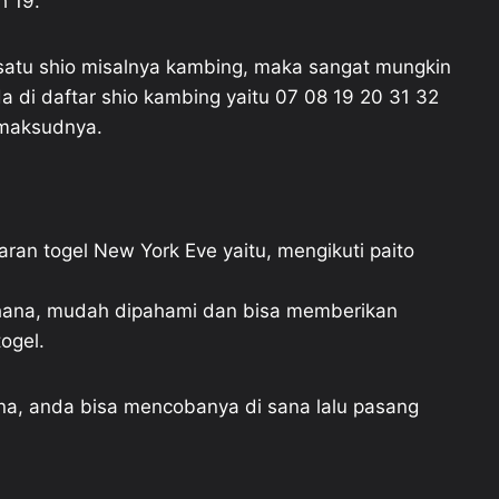
h 19.
 satu shio misalnya kambing, maka sangat mungkin
a di daftar shio kambing yaitu 07 08 19 20 31 32
 maksudnya.
ran togel New York Eve yaitu, mengikuti paito
rhana, mudah dipahami dan bisa memberikan
ogel.
na, anda bisa mencobanya di sana lalu pasang