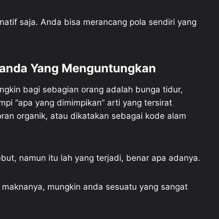
rnatif saja. Anda bisa merancang pola sendiri yang
Tanda Yang Menguntungkan
kin bagi sebagian orang adalah bunga tidur,
pi “apa yang dimimpikan” arti yang tersirat
ran organik, atau dikatakan sebagai kode alam
ut, namun itu lah yang terjadi, benar apa adanya.
i maknanya, mungkin anda sesuatu yang sangat