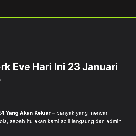
 Eve Hari Ini 23 Januari
r
24 Yang Akan Keluar
– banyak yang mencari
s, sebab itu akan kami spill langsung dari admin