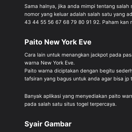
Sama halnya, jika anda mimpi tentang salah
nomor yang keluar adalah salah satu yang ad
43 44 55 56 67 68 79 80 91 92. Paham kan
Paito New York Eve
Cara lain untuk menangkan jackpot pada pasa
warna New York Eve.
Paito warna diciptakan dengan begitu sede
tafsiran yang bagus untuk anda agar bisa jp t
Banyak aplikasi yang menyediakan paito war
pada salah satu situs togel terpercaya.
Syair Gambar