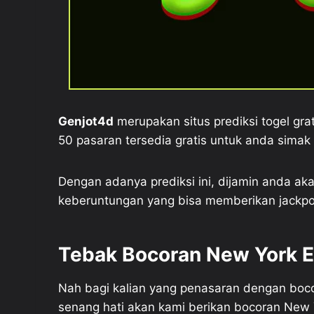
Genjot4d
merupakan situs prediksi togel grat
50 pasaran tersedia gratis untuk anda simak 
Dengan adanya prediksi ini, dijamin anda a
keberuntungan yang bisa memberikan jackpot
Tebak Bocoran New York Ev
Nah bagi kalian yang penasaran dengan boc
senang hati akan kami berikan bocoran New Y