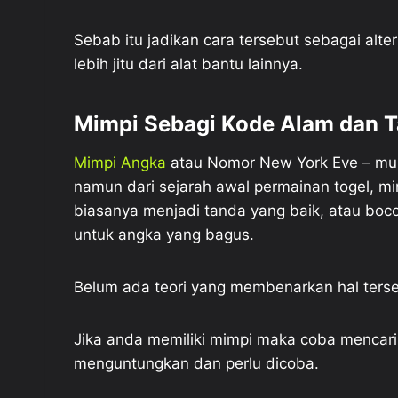
Sebab itu jadikan cara tersebut sebagai alte
lebih jitu dari alat bantu lainnya.
Mimpi Sebagi Kode Alam dan 
Mimpi Angka
atau Nomor New York Eve – mung
namun dari sejarah awal permainan togel, mim
biasanya menjadi tanda yang baik, atau boco
untuk angka yang bagus.
Belum ada teori yang membenarkan hal terseb
Jika anda memiliki mimpi maka coba mencar
menguntungkan dan perlu dicoba.