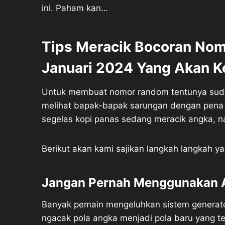
ini. Paham kan…
Tips Meracik Bocoran
Nomo
Januari 2024 Yang Akan K
Untuk membuat nomor random tentunya suda
melihat bapak-bapak sarungan dengan pena d
segelas kopi panas sedang meracik angka, nah 
Berikut akan kami sajikan langkah langkah ya
Jangan Pernah Menggunakan 
Banyak pemain mengeluhkan sistem generat
ngacak pola angka menjadi pola baru yang te