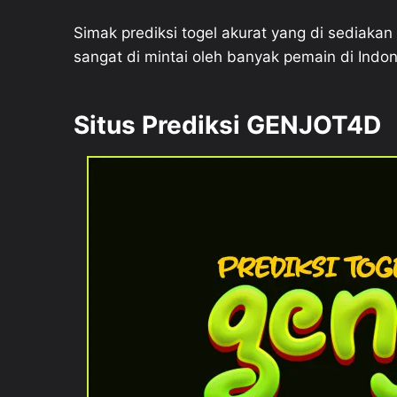
Simak prediksi togel akurat yang di sediaka
sangat di mintai oleh banyak pemain di Indon
Situs Prediksi GENJOT4D