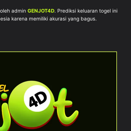
n oleh admin
GENJOT4D
. Prediksi keluaran togel ini
esia karena memiliki akurasi yang bagus.