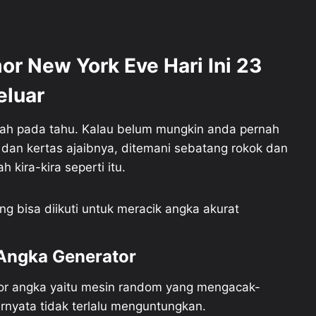
r New York Eve Hari Ini 23
eluar
h pada tahu. Kalau belum mungkin anda pernah
an kertas ajaibnya, ditemani sebatang rokok dan
kira-kira seperti itu.
ng bisa diikuti untuk meracik angka akurat
Angka Generator
or angka yaitu mesin random yang mengacak-
rnyata tidak terlalu menguntungkan.