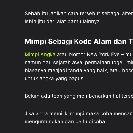
Sebab itu jadikan cara tersebut sebagai alte
lebih jitu dari alat bantu lainnya.
Mimpi Sebagi Kode Alam dan 
Mimpi Angka
atau Nomor New York Eve – mung
namun dari sejarah awal permainan togel, mim
biasanya menjadi tanda yang baik, atau boco
untuk angka yang bagus.
Belum ada teori yang membenarkan hal terseb
Jika anda memiliki mimpi maka coba mencar
menguntungkan dan perlu dicoba.