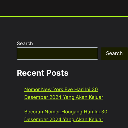
Search
Search
Recent Posts
Nomor New York Eve Hari Ini 30
Desember 2024 Yang Akan Keluar
Bocoran Nomor Hougang Hari Ini 30
Desember 2024 Yang Akan Keluar