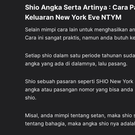
Shio Angka Serta Artinya : Cara 
Keluaran New York Eve NTYM
Selain mimpi cara lain untuk menghasilkan a
Cara ini sangat praktis, namun anda butuh ket
Setiap shio dalam satu periode tahunan suda
angka yang ada di dalamnya, lalu pasang.
Shio sebuah pasaran seperti SHIO New York
angka atau pasangan nomor yang bisa anda mi
shio.
Misal, anda mimpi tentang setan, maka shio 
tentang bahagia, maka angka shio nya adala