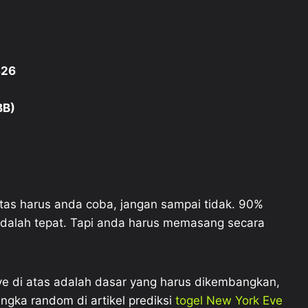
326
BB)
tas harus anda coba, jangan sampai tidak. 90%
adalah tepat. Tapi anda harus memasang secara
ve di atas adalah dasar yang harus dikembangkan,
ngka random di artikel prediksi
togel New York Eve