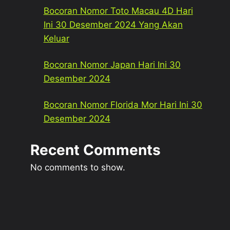
Bocoran Nomor Toto Macau 4D Hari
Ini 30 Desember 2024 Yang Akan
Keluar
Bocoran Nomor Japan Hari Ini 30
Desember 2024
Bocoran Nomor Florida Mor Hari Ini 30
Desember 2024
Recent Comments
No comments to show.