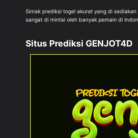
Simak prediksi togel akurat yang di sediaka
sangat di mintai oleh banyak pemain di Indon
Situs Prediksi GENJOT4D