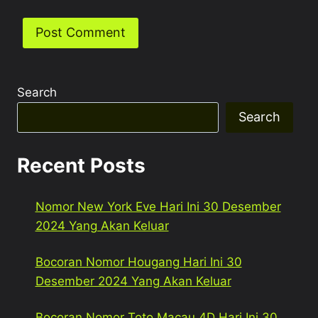
Search
Search
Recent Posts
Nomor New York Eve Hari Ini 30 Desember
2024 Yang Akan Keluar
Bocoran Nomor Hougang Hari Ini 30
Desember 2024 Yang Akan Keluar
Bocoran Nomor Toto Macau 4D Hari Ini 30