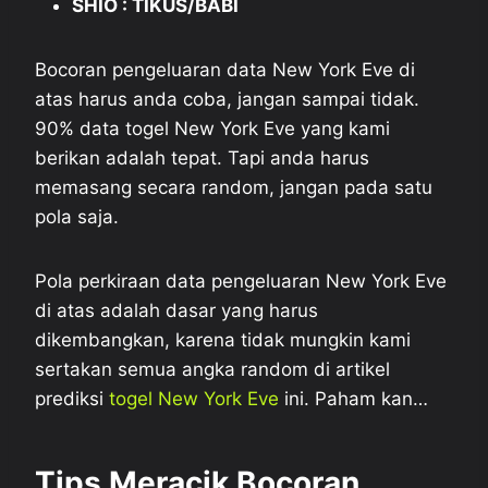
SHIO : TIKUS/BABI
Bocoran pengeluaran data New York Eve di
atas harus anda coba, jangan sampai tidak.
90% data togel New York Eve yang kami
berikan adalah tepat. Tapi anda harus
memasang secara random, jangan pada satu
pola saja.
Pola perkiraan data pengeluaran New York Eve
di atas adalah dasar yang harus
dikembangkan, karena tidak mungkin kami
sertakan semua angka random di artikel
prediksi
togel New York Eve
ini. Paham kan…
Tips Meracik Bocoran