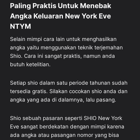
Paling Praktis Untuk Menebak
Angka Keluaran New York Eve
NTYM
Selain mimpi cara lain untuk menghasilkan
angka yaitu menggunakan teknik terjemahan
Shio. Cara ini sangat praktis, namun anda
butuh ketelitian.
Setiap shio dalam satu periode tahunan sudah
tersedia gratis. Silakan cocokan shio anda dan
angka yang ada di dalamnya, lalu pasang.
Shio sebuah pasaran seperti SHIO New York
Eve sangat berdekatan dengan mimpi karena
ada angka atau pasangan nomor yang bisa