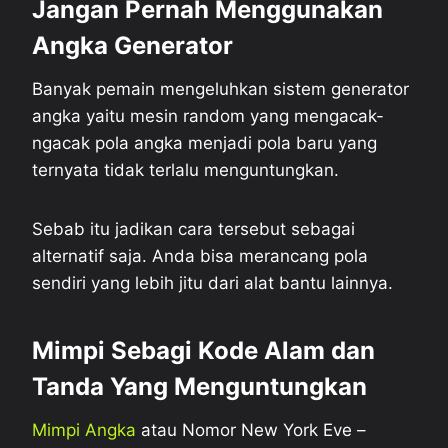
Jangan Pernah Menggunakan
Angka Generator
Banyak pemain mengeluhkan sistem generator
angka yaitu mesin random yang mengacak-
ngacak pola angka menjadi pola baru yang
ternyata tidak terlalu menguntungkan.
Sebab itu jadikan cara tersebut sebagai
alternatif saja. Anda bisa merancang pola
sendiri yang lebih jitu dari alat bantu lainnya.
Mimpi Sebagi Kode Alam dan
Tanda Yang Menguntungkan
Mimpi Angka
atau Nomor New York Eve –