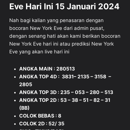
Eve Hari Ini 15 Januari 2024
Nah bagi kalian yang penasaran dengan
bocoran New York Eve dari admin pusat,
dengan senang hati akan kami berikan bocoran
New York Eve hari ini atau prediksi New York
Eve yang akan live hari ini
ANGKA MAIN : 280513
ANGKA TOP 4D : 3831
– 2135 – 3158 –
2805
ANGKA TOP 3D : 235
– 053 – 280 – 513
ANGKA TOP 2D : 53
– 38 – 51 – 82 – 31
(BB)
COLOK BEBAS : 8
COLOK 2D : 52/ 35