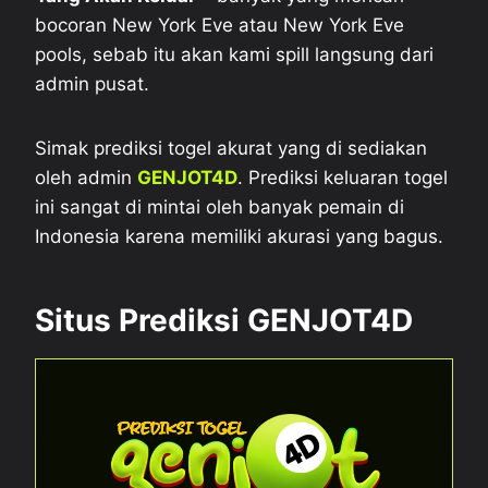
bocoran New York Eve atau New York Eve
pools, sebab itu akan kami spill langsung dari
admin pusat.
Simak prediksi togel akurat yang di sediakan
oleh admin
GENJOT4D
. Prediksi keluaran togel
ini sangat di mintai oleh banyak pemain di
Indonesia karena memiliki akurasi yang bagus.
Situs Prediksi GENJOT4D