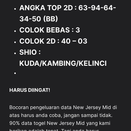
ANGKA TOP 2D : 63
-94-64-
34-50
(BB)
COLOK BEBAS : 3
COLOK 2D : 40
– 03
SHIO :
KUDA/KAMBING/KELINCI
HARUS DIINGAT!
Bocoran pengeluaran data New Jersey Mid di
atas harus anda coba, jangan sampai tidak.
90% data togel New Jersey Mid yang kami