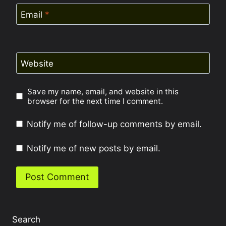
Email
*
Website
Save my name, email, and website in this
browser for the next time I comment.
Notify me of follow-up comments by email.
Notify me of new posts by email.
Search