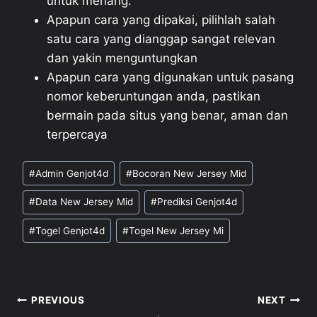
untuk menang.
Apapun cara yang dipakai, pilihlah salah
satu cara yang dianggap sangat relevan
dan yakin menguntungkan
Apapun cara yang digunakan untuk pasang
nomor keberuntungan anda, pastikan
bermain pada situs yang benar, aman dan
terpercaya
Post
#
Admin Genjot4d
#
Bocoran New Jersey Mid
Tags:
#
Data New Jersey Mid
#
Prediksi Genjot4d
#
Togel Genjot4d
#
Togel New Jersey Mi
Post
PREVIOUS
NEXT