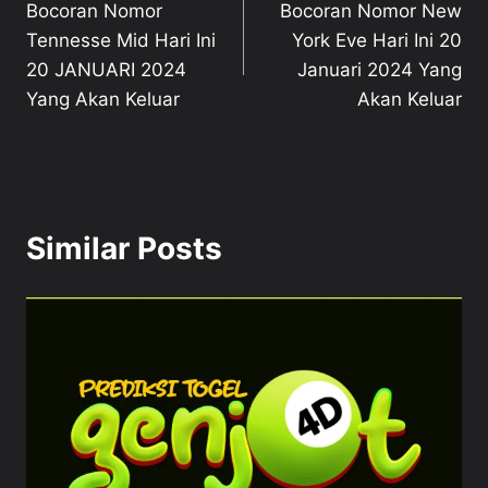
Bocoran Nomor
Bocoran Nomor New
navigation
Tennesse Mid Hari Ini
York Eve Hari Ini 20
20 JANUARI 2024
Januari 2024 Yang
Yang Akan Keluar
Akan Keluar
Similar Posts