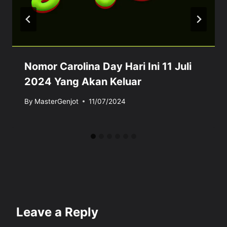
Nomor Carolina Day Hari Ini 11 Juli
2024 Yang Akan Keluar
By
MasterGenjot
11/07/2024
Leave a Reply