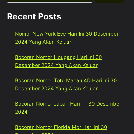
Recent Posts
Nomor New York Eve Hari Ini 30 Desember
2024 Yang Akan Keluar
Bocoran Nomor Hougang Hari Ini 30
Desember 2024 Yang Akan Keluar
Bocoran Nomor Toto Macau 4D Hari Ini 30
Desember 2024 Yang Akan Keluar
Bocoran Nomor Japan Hari Ini 30 Desember
2024
Bocoran Nomor Florida Mor Hari Ini 30