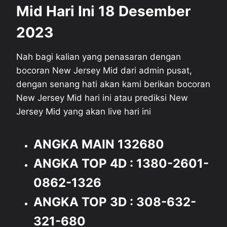
Mid Hari Ini 18 Desember
2023
Nah bagi kalian yang penasaran dengan
bocoran New Jersey Mid dari admin pusat,
dengan senang hati akan kami berikan bocoran
New Jersey Mid hari ini atau prediksi New
Jersey Mid yang akan live hari ini
ANGKA MAIN 132680
ANGKA TOP 4D : 1380
-2601-
0862-1326
ANGKA TOP 3D : 308
-632-
321-680