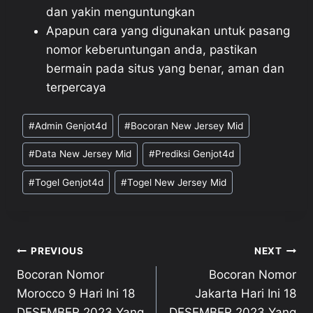
dan yakin menguntungkan
Apapun cara yang digunakan untuk pasang
nomor keberuntungan anda, pastikan
bermain pada situs yang benar, aman dan
terpercaya
Post
#
Admin Genjot4d
#
Bocoran New Jersey Mid
Tags:
#
Data New Jersey Mid
#
Prediksi Genjot4d
#
Togel Genjot4d
#
Togel New Jersey Mid
Post
PREVIOUS
NEXT
Bocoran Nomor
Bocoran Nomor
navigation
Morocco 9 Hari Ini 18
Jakarta Hari Ini 18
DESEMBER 2023 Yang
DESEMBER 2023 Yang