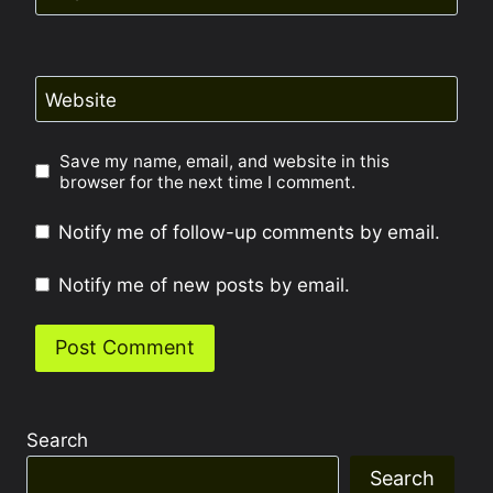
Website
Save my name, email, and website in this
browser for the next time I comment.
Notify me of follow-up comments by email.
Notify me of new posts by email.
Search
Search