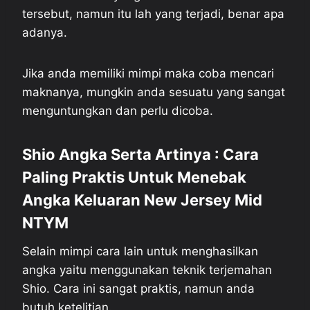
tersebut, namun itu lah yang terjadi, benar apa
adanya.
Jika anda memiliki mimpi maka coba mencari
maknanya, mungkin anda sesuatu yang sangat
menguntungkan dan perlu dicoba.
Shio Angka Serta Artinya : Cara
Paling Praktis Untuk Menebak
Angka Keluaran New Jersey Mid
NTYM
Selain mimpi cara lain untuk menghasilkan
angka yaitu menggunakan teknik terjemahan
Shio. Cara ini sangat praktis, namun anda
butuh ketelitian.