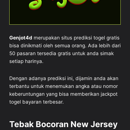
Genjot4d
merupakan situs prediksi togel gratis
bisa dinikmati oleh semua orang. Ada lebih dari
50 pasaran tersedia gratis untuk anda simak
setiap harinya.
Dengan adanya prediksi ini, dijamin anda akan
terbantu untuk menemukan angka atau nomor
keberuntungan yang bisa memberikan jackpot
togel bayaran terbesar.
Tebak Bocoran New Jersey