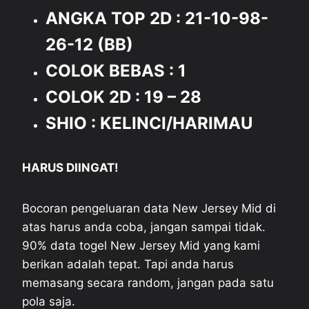
ANGKA TOP 2D : 21
-10-98-
26-12
(BB)
COLOK BEBAS : 1
COLOK 2D : 19
– 28
SHIO : KELINCI/HARIMAU
HARUS DIINGAT!
Bocoran pengeluaran data New Jersey Mid di
atas harus anda coba, jangan sampai tidak.
90% data togel New Jersey Mid yang kami
berikan adalah tepat. Tapi anda harus
memasang secara random, jangan pada satu
pola saja.