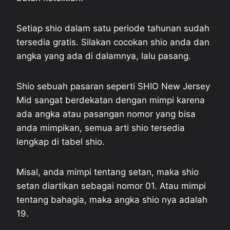
Setiap shio dalam satu periode tahunan sudah
tersedia gratis. Silakan cocokan shio anda dan
angka yang ada di dalamnya, lalu pasang.
Shio sebuah pasaran seperti SHIO New Jersey
Mid sangat berdekatan dengan mimpi karena
ada angka atau pasangan nomor yang bisa
anda mimpikan, semua arti shio tersedia
lengkap di tabel shio.
Misal, anda mimpi tentang setan, maka shio
setan diartikan sebagai nomor 01. Atau mimpi
tentang bahagia, maka angka shio nya adalah
19.