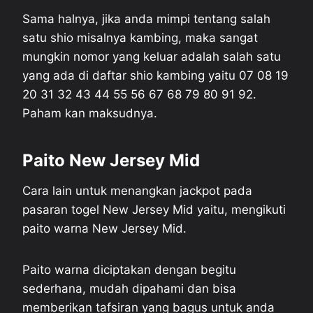
Sama halnya, jika anda mimpi tentang salah
satu shio misalnya kambing, maka sangat
mungkin nomor yang keluar adalah salah satu
yang ada di daftar shio kambing yaitu 07 08 19
20 31 32 43 44 55 56 67 68 79 80 91 92.
Paham kan maksudnya.
Paito New Jersey Mid
Cara lain untuk menangkan jackpot pada
pasaran togel New Jersey Mid yaitu, mengikuti
paito warna New Jersey Mid.
Paito warna diciptakan dengan begitu
sederhana, mudah dipahami dan bisa
memberikan tafsiran yang bagus untuk anda