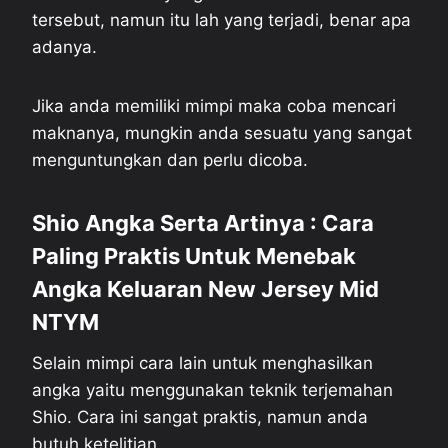
tersebut, namun itu lah yang terjadi, benar apa
adanya.
Jika anda memiliki mimpi maka coba mencari
maknanya, mungkin anda sesuatu yang sangat
menguntungkan dan perlu dicoba.
Shio Angka Serta Artinya : Cara
Paling Praktis Untuk Menebak
Angka Keluaran New Jersey Mid
NTYM
Selain mimpi cara lain untuk menghasilkan
angka yaitu menggunakan teknik terjemahan
Shio. Cara ini sangat praktis, namun anda
butuh ketelitian.