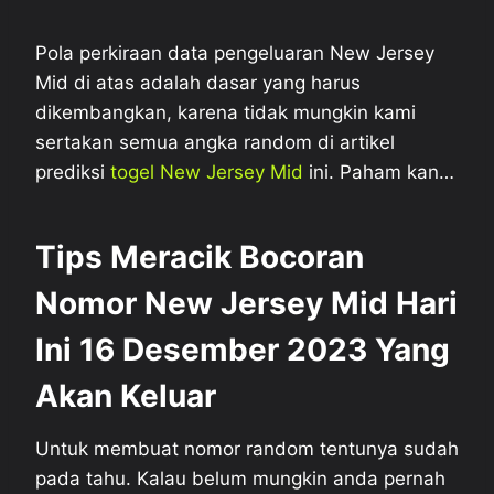
Pola perkiraan data pengeluaran New Jersey
Mid di atas adalah dasar yang harus
dikembangkan, karena tidak mungkin kami
sertakan semua angka random di artikel
prediksi
togel New Jersey Mid
ini. Paham kan…
Tips Meracik Bocoran
Nomor New Jersey Mid Hari
Ini 16 Desember 2023 Yang
Akan Keluar
Untuk membuat nomor random tentunya sudah
pada tahu. Kalau belum mungkin anda pernah