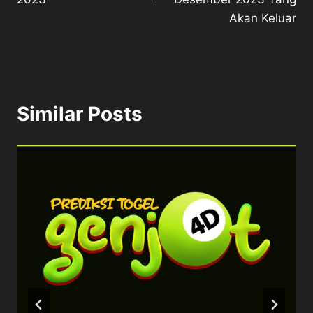
Akan Keluar
Similar Posts