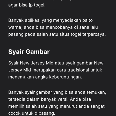
agar bisa jp togel.
Banyak aplikasi yang menyediakan paito
warna, anda bisa mencobanya di sana lalu
pasang pada salah satu situs togel terpercaya.
Syair Gambar
Syair New Jersey Mid atau syair gambar New
Jersey Mid merupakan cara tradisional untuk
menemukan angka keberuntungan.
Banyak syair gambar yang bisa anda temukan,
tersedia dalam banyak versi. Anda bisa
memilih salah satu yang menurut anda sangat
cocok untuk dipasang.