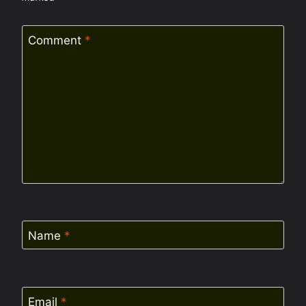
Comment
*
Name
*
Email
*