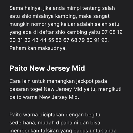
Sama halnya, jika anda mimpi tentang salah
satu shio misalnya kambing, maka sangat
mungkin nomor yang keluar adalah salah satu
yang ada di daftar shio kambing yaitu 07 08 19
20 31 32 43 44 55 56 67 68 79 80 91 92.
Paham kan maksudnya.
Paito New Jersey Mid
Cara lain untuk menangkan jackpot pada
pasaran togel New Jersey Mid yaitu, mengikuti
paito warna New Jersey Mid.
Paito warna diciptakan dengan begitu
sederhana, mudah dipahami dan bisa
memberikan tafsiran yang bagus untuk anda