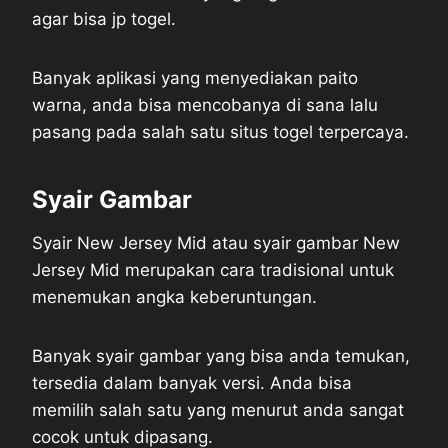
agar bisa jp togel.
Banyak aplikasi yang menyediakan paito
warna, anda bisa mencobanya di sana lalu
pasang pada salah satu situs togel terpercaya.
Syair Gambar
Syair New Jersey Mid atau syair gambar New
Jersey Mid merupakan cara tradisional untuk
menemukan angka keberuntungan.
Banyak syair gambar yang bisa anda temukan,
tersedia dalam banyak versi. Anda bisa
memilih salah satu yang menurut anda sangat
cocok untuk dipasang.