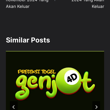
Akan Keluar
Keluar
Similar Posts