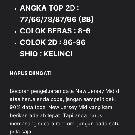
ANGKA TOP 2D :
77/66/78/87/96 (BB)
COLOK BEBAS : 8-6
COLOK 2D : 86-96
SHIO : KELINCI
HARUS DIINGAT!
Bocoran pengeluaran data New Jersey Mid di
atas harus anda coba, jangan sampai tidak.
90% data togel New Jersey Mid yang kami
berikan adalah tepat. Tapi anda harus
memasang secara random, jangan pada satu
pola saja.