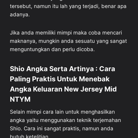
tersebut, namun itu lah yang terjadi, benar apa
adanya.
Jika anda memiliki mimpi maka coba mencari
maknanya, mungkin anda sesuatu yang sangat
menguntungkan dan perlu dicoba.
Shio Angka Serta Artinya : Cara
Paling Praktis Untuk Menebak
Angka Keluaran New Jersey Mid
NTYM
Selain mimpi cara lain untuk menghasilkan
angka yaitu menggunakan teknik terjemahan
Shio. Cara ini sangat praktis, namun anda
butuh ketelitian.