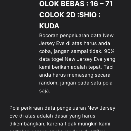
OLOK BEBAS : 16 – 71
COLOK 2D :SHIO :
KUDA
Bocoran pengeluaran data New
Jersey Eve di atas harus anda
coba, jangan sampai tidak. 90%
data togel New Jersey Eve yang
kami berikan adalah tepat. Tapi
anda harus memasang secara
random, jangan pada satu pola
saja.
Pola perkiraan data pengeluaran New Jersey
Eve di atas adalah dasar yang harus
dikembangkan, karena tidak mungkin kami