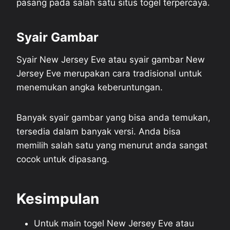
pasang pada salah satu situs togel terpercaya.
Syair Gambar
Syair New Jersey Eve atau syair gambar New
Jersey Eve merupakan cara tradisional untuk
menemukan angka keberuntungan.
Banyak syair gambar yang bisa anda temukan,
tersedia dalam banyak versi. Anda bisa
memilih salah satu yang menurut anda sangat
cocok untuk dipasang.
Kesimpulan
Untuk main togel New Jersey Eve atau