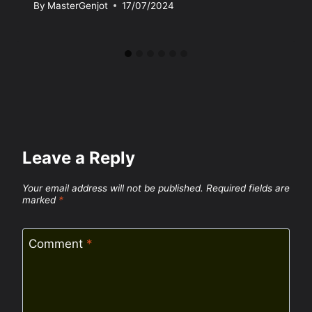
By
MasterGenjot
17/07/2024
Leave a Reply
Your email address will not be published.
Required fields are
marked
*
Comment
*