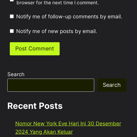
browser for the next time I comment.
Notify me of follow-up comments by email.
Notify me of new posts by email.
Search
Search
Recent Posts
Nomor New York Eve Hari Ini 30 Desember
2024 Yang Akan Keluar