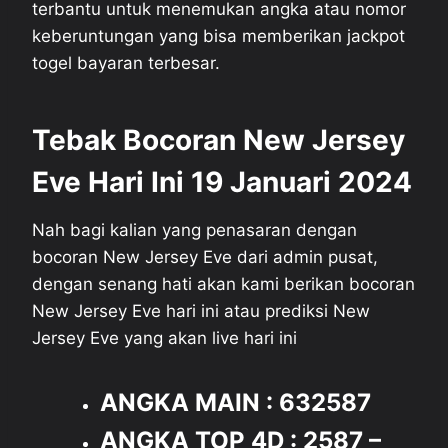
terbantu untuk menemukan angka atau nomor
keberuntungan yang bisa memberikan jackpot
togel bayaran terbesar.
Tebak Bocoran New Jersey
Eve Hari Ini 19 Januari 2024
Nah bagi kalian yang penasaran dengan
bocoran New Jersey Eve dari admin pusat,
dengan senang hati akan kami berikan bocoran
New Jersey Eve hari ini atau prediksi New
Jersey Eve yang akan live hari ini
ANGKA MAIN : 632587
ANGKA TOP 4D : 2587
–