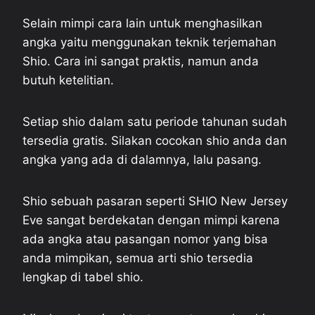
Selain mimpi cara lain untuk menghasilkan
angka yaitu menggunakan teknik terjemahan
Shio. Cara ini sangat praktis, namun anda
butuh ketelitian.
Setiap shio dalam satu periode tahunan sudah
tersedia gratis. Silakan cocokan shio anda dan
angka yang ada di dalamnya, lalu pasang.
Shio sebuah pasaran seperti SHIO New Jersey
Eve sangat berdekatan dengan mimpi karena
ada angka atau pasangan nomor yang bisa
anda mimpikan, semua arti shio tersedia
lengkap di tabel shio.