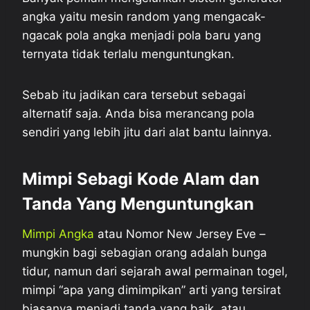
angka yaitu mesin random yang mengacak-
ngacak pola angka menjadi pola baru yang
ternyata tidak terlalu menguntungkan.
Sebab itu jadikan cara tersebut sebagai
alternatif saja. Anda bisa merancang pola
sendiri yang lebih jitu dari alat bantu lainnya.
Mimpi Sebagi Kode Alam dan
Tanda Yang Menguntungkan
Mimpi Angka
atau Nomor New Jersey Eve –
mungkin bagi sebagian orang adalah bunga
tidur, namun dari sejarah awal permainan togel,
mimpi “apa yang dimimpikan” arti yang tersirat
biasanya menjadi tanda yang baik, atau