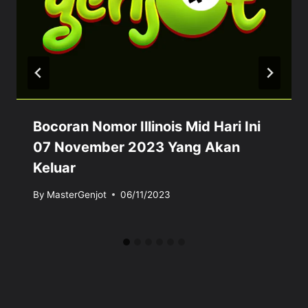
Bocoran Nomor Illinois Mid Hari Ini
07 November 2023 Yang Akan
Keluar
By
MasterGenjot
06/11/2023