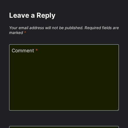
Leave a Reply
Your email address will not be published.
Required fields are
marked
*
Comment
*