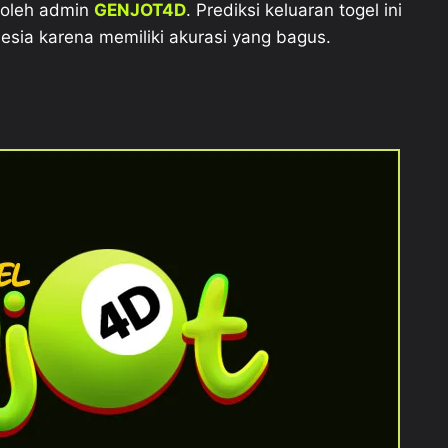
n oleh admin
GENJOT4D
. Prediksi keluaran togel ini
esia karena memiliki akurasi yang bagus.