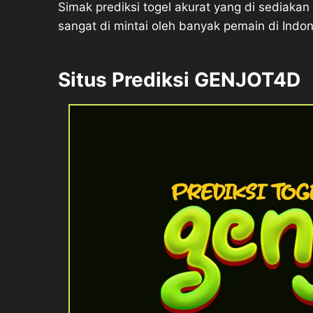
Simak prediksi togel akurat yang di sediaka
sangat di mintai oleh banyak pemain di Indon
Situs Prediksi GENJOT4D