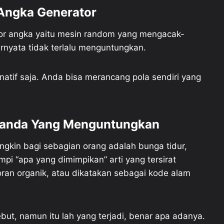
Angka Generator
or angka yaitu mesin random yang mengacak-
rnyata tidak terlalu menguntungkan.
rnatif saja. Anda bisa merancang pola sendiri yang
Tanda Yang Menguntungkan
kin bagi sebagian orang adalah bunga tidur,
pi “apa yang dimimpikan” arti yang tersirat
ran organik, atau dikatakan sebagai kode alam
ut, namun itu lah yang terjadi, benar apa adanya.