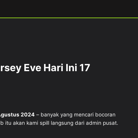
ey Eve Hari Ini 17
 Agustus 2024
– banyak yang mencari bocoran
 itu akan kami spill langsung dari admin pusat.