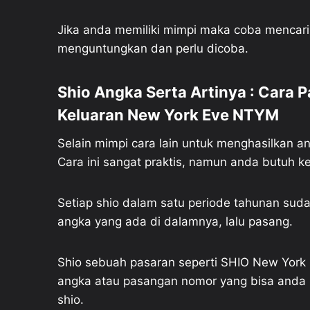
Jika anda memiliki mimpi maka coba mencar
menguntungkan dan perlu dicoba.
Shio Angka Serta Artinya : Cara 
Keluaran New York Eve NTYM
Selain mimpi cara lain untuk menghasilkan a
Cara ini sangat praktis, namun anda butuh ket
Setiap shio dalam satu periode tahunan suda
angka yang ada di dalamnya, lalu pasang.
Shio sebuah pasaran seperti SHIO New York
angka atau pasangan nomor yang bisa anda mi
shio.