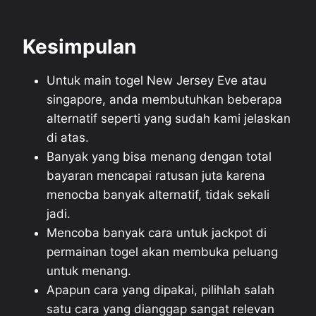
Kesimpulan
Untuk main togel New Jersey Eve atau
singapore, anda membutuhkan beberapa
alternatif seperti yang sudah kami jelaskan
di atas.
Banyak yang bisa menang dengan total
bayaran mencapai ratusan juta karena
menocba banyak alternatif, tidak sekali
jadi.
Mencoba banyak cara untuk jackpot di
permainan togel akan membuka peluang
untuk menang.
Apapun cara yang dipakai, pilihlah salah
satu cara yang dianggap sangat relevan