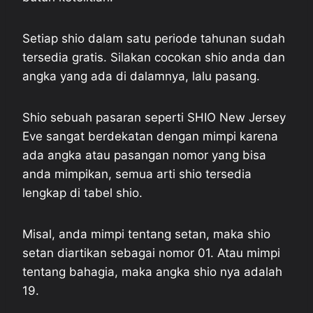
Setiap shio dalam satu periode tahunan sudah
tersedia gratis. Silakan cocokan shio anda dan
angka yang ada di dalamnya, lalu pasang.
Shio sebuah pasaran seperti SHIO New Jersey
Eve sangat berdekatan dengan mimpi karena
ada angka atau pasangan nomor yang bisa
anda mimpikan, semua arti shio tersedia
lengkap di tabel shio.
Misal, anda mimpi tentang setan, maka shio
setan diartikan sebagai nomor 01. Atau mimpi
tentang bahagia, maka angka shio nya adalah
19.