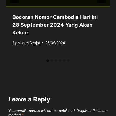
Bocoran Nomor Cambodia Hari Ini
28 September 2024 Yang Akan
Keluar
By
MasterGenjot
28/09/2024
Leave a Reply
Your email address will not be published.
Required fields are
marked
*