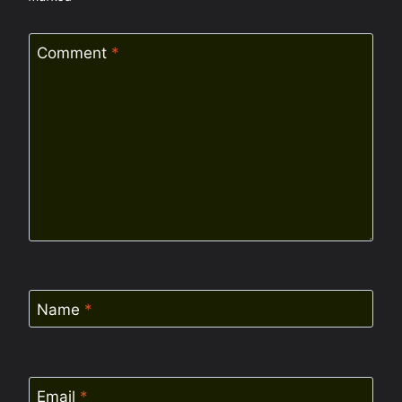
Comment
*
Name
*
Email
*