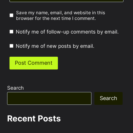
Save my name, email, and website in this
browser for the next time I comment.
Notify me of follow-up comments by email.
Notify me of new posts by email.
Search
Search
Recent Posts