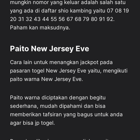
mungkin nomor yang keluar adalah salah satu
yang ada di daftar shio kambing yaitu 07 08 19
20 31 32 43 44 55 56 67 68 79 80 91 92.
Paham kan maksudnya.
Paito New Jersey Eve
Cara lain untuk menangkan jackpot pada
pasaran togel New Jersey Eve yaitu, mengikuti
paito warna New Jersey Eve.
Paito warna diciptakan dengan begitu
sederhana, mudah dipahami dan bisa
memberikan tafsiran yang bagus untuk anda
agar bisa jp togel.