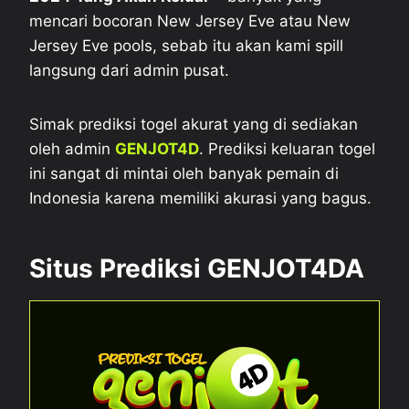
mencari bocoran New Jersey Eve atau New
Jersey Eve pools, sebab itu akan kami spill
langsung dari admin pusat.
Simak prediksi togel akurat yang di sediakan
oleh admin
GENJOT4D
. Prediksi keluaran togel
ini sangat di mintai oleh banyak pemain di
Indonesia karena memiliki akurasi yang bagus.
Situs Prediksi GENJOT4DA