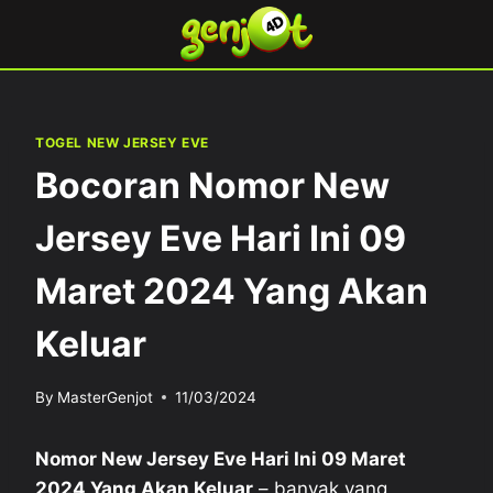
Skip
to
content
TOGEL NEW JERSEY EVE
Bocoran Nomor New
Jersey Eve Hari Ini 09
Maret 2024 Yang Akan
Keluar
By
MasterGenjot
11/03/2024
Nomor New Jersey Eve Hari Ini 09 Maret
2024 Yang Akan Keluar
– banyak yang