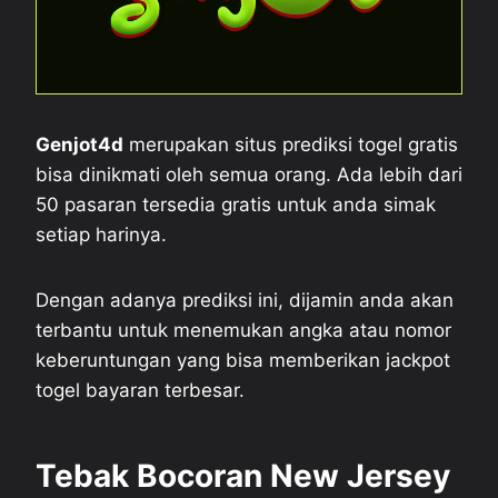
Genjot4d
merupakan situs prediksi togel gratis
bisa dinikmati oleh semua orang. Ada lebih dari
50 pasaran tersedia gratis untuk anda simak
setiap harinya.
Dengan adanya prediksi ini, dijamin anda akan
terbantu untuk menemukan angka atau nomor
keberuntungan yang bisa memberikan jackpot
togel bayaran terbesar.
Tebak Bocoran New Jersey