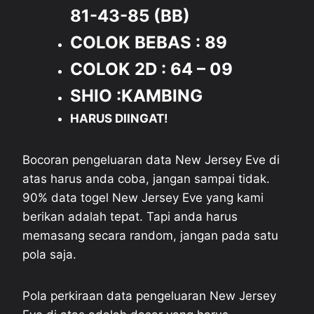
81-43-85 (BB)
COLOK BEBAS : 89
COLOK 2D : 64 – 09
SHIO :KAMBING
HARUS DIINGAT!
Bocoran pengeluaran data New Jersey Eve di
atas harus anda coba, jangan sampai tidak.
90% data togel New Jersey Eve yang kami
berikan adalah tepat. Tapi anda harus
memasang secara random, jangan pada satu
pola saja.
Pola perkiraan data pengeluaran New Jersey