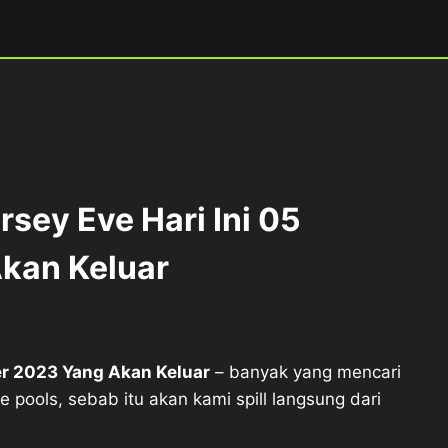
sey Eve Hari Ini 05
kan Keluar
er 2023 Yang Akan Keluar
– banyak yang mencari
pools, sebab itu akan kami spill langsung dari