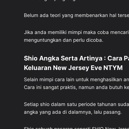
Belum ada teori yang membenarkan hal terseb
Jika anda memiliki mimpi maka coba mencar
menguntungkan dan perlu dicoba.
Shio Angka Serta Artinya : Cara 
Keluaran New Jersey Eve NTYM
Selain mimpi cara lain untuk menghasilkan a
Cara ini sangat praktis, namun anda butuh ket
Setiap shio dalam satu periode tahunan suda
angka yang ada di dalamnya, lalu pasang.
Shio sebuah pasaran seperti SHIO New Jers