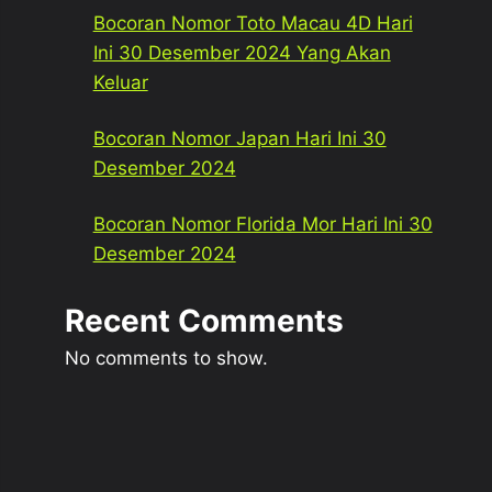
Bocoran Nomor Toto Macau 4D Hari
Ini 30 Desember 2024 Yang Akan
Keluar
Bocoran Nomor Japan Hari Ini 30
Desember 2024
Bocoran Nomor Florida Mor Hari Ini 30
Desember 2024
Recent Comments
No comments to show.