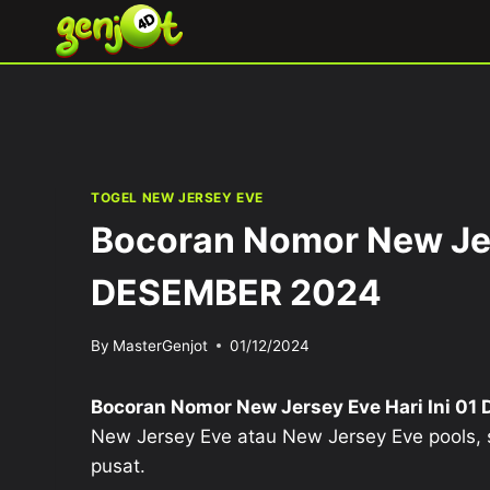
Skip
to
content
TOGEL NEW JERSEY EVE
Bocoran Nomor New Jers
DESEMBER 2024
By
MasterGenjot
01/12/2024
Bocoran Nomor New Jersey Eve Hari Ini 0
New Jersey Eve atau New Jersey Eve pools, s
pusat.