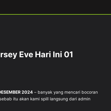
ey Eve Hari Ini 01
1 DESEMBER 2024
– banyak yang mencari bocoran
ebab itu akan kami spill langsung dari admin