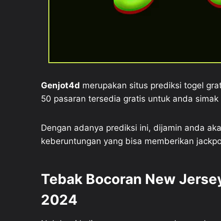
Genjot4d
merupakan situs prediksi togel grat
50 pasaran tersedia gratis untuk anda simak 
Dengan adanya prediksi ini, dijamin anda a
keberuntungan yang bisa memberikan jackpot
Tebak Bocoran New Jersey
2024