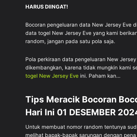
HARUS DIINGAT!
Bocoran pengeluaran data New Jersey Eve di
data togel New Jersey Eve yang kami berika
random, jangan pada satu pola saja.
Pola perkiraan data pengeluaran New Jersey 
dikembangkan, karena tidak mungkin kami se
togel New Jersey Eve
ini. Paham kan…
Tips Meracik Bocoran
Boc
Hari Ini 01 DESEMBER 202
Untuk membuat nomor random tentunya suda
melihat bapak-bapak sarungan dengan pena d