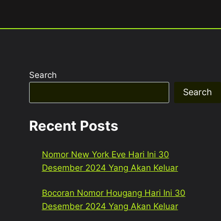
Search
Search
Recent Posts
Nomor New York Eve Hari Ini 30
Desember 2024 Yang Akan Keluar
Bocoran Nomor Hougang Hari Ini 30
Desember 2024 Yang Akan Keluar