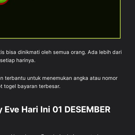
is bisa dinikmati oleh semua orang. Ada lebih dari
setiap harinya.
kan terbantu untuk menemukan angka atau nomor
 togel bayaran terbesar.
 Eve Hari Ini 01 DESEMBER