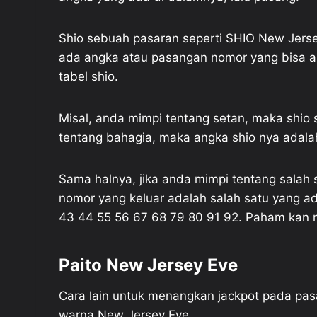
Shio sebuah pasaran seperti SHIO New Jers
ada angka atau pasangan nomor yang bisa an
tabel shio.
Misal, anda mimpi tentang setan, maka shio 
tentang bahagia, maka angka shio nya adala
Sama halnya, jika anda mimpi tentang salah
nomor yang keluar adalah salah satu yang ad
43 44 55 56 67 68 79 80 91 92. Paham kan
Paito New Jersey Eve
Cara lain untuk menangkan jackpot pada pasa
warna New Jersey Eve.