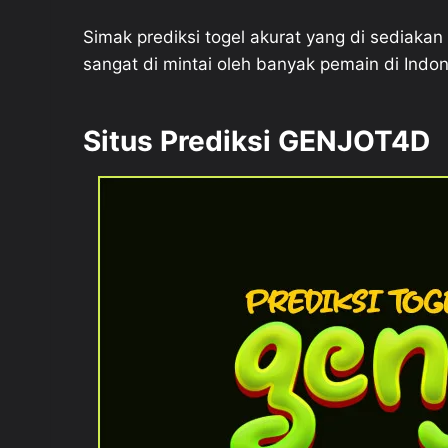
Simak prediksi togel akurat yang di sediaka
sangat di mintai oleh banyak pemain di Indon
Situs Prediksi GENJOT4D