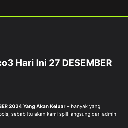
o3 Hari Ini 27 DESEMBER
MBER 2024
Yang Akan Keluar
– banyak yang
s, sebab itu akan kami spill langsung dari admin