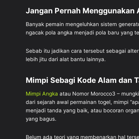
Jangan Pernah Menggunakan 
Banyak pemain mengeluhkan sistem generat
ngacak pola angka menjadi pola baru yang te
Sebab itu jadikan cara tersebut sebagai alte
lebih jitu dari alat bantu lainnya.
Mimpi Sebagi Kode Alam dan 
Mimpi Angka
atau Nomor Morocco3 – mungkin
dari sejarah awal permainan togel, mimpi “ap
menjadi tanda yang baik, atau bocoran organ
yang bagus.
Belum ada teori yang membenarkan hal terseb