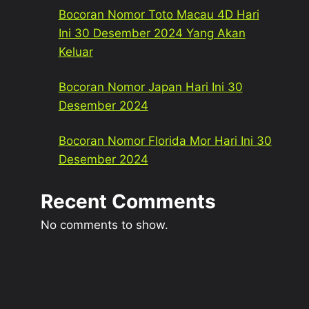
Bocoran Nomor Toto Macau 4D Hari
Ini 30 Desember 2024 Yang Akan
Keluar
Bocoran Nomor Japan Hari Ini 30
Desember 2024
Bocoran Nomor Florida Mor Hari Ini 30
Desember 2024
Recent Comments
No comments to show.