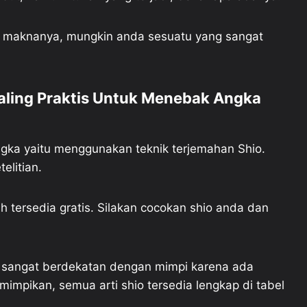
i maknanya, mungkin anda sesuatu yang sangat
Paling Praktis Untuk Menebak Angka
ngka yaitu menggunakan teknik terjemahan Shio.
elitian.
h tersedia gratis. Silakan cocokan shio anda dan
 sangat berdekatan dengan mimpi karena ada
mpikan, semua arti shio tersedia lengkap di tabel