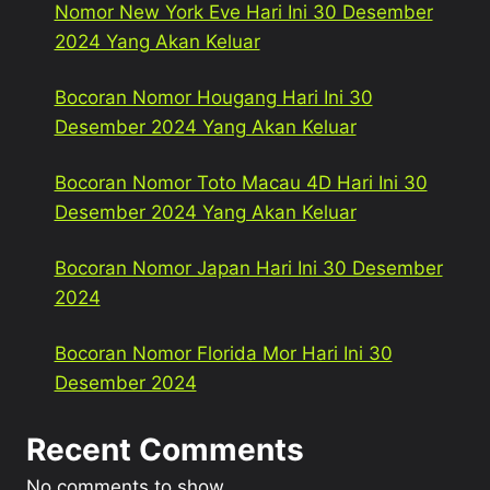
Nomor New York Eve Hari Ini 30 Desember
2024 Yang Akan Keluar
Bocoran Nomor Hougang Hari Ini 30
Desember 2024 Yang Akan Keluar
Bocoran Nomor Toto Macau 4D Hari Ini 30
Desember 2024 Yang Akan Keluar
Bocoran Nomor Japan Hari Ini 30 Desember
2024
Bocoran Nomor Florida Mor Hari Ini 30
Desember 2024
Recent Comments
No comments to show.