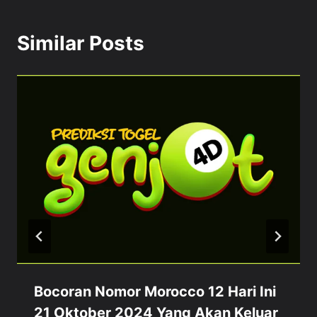
Similar Posts
Bocoran Nomor Morocco 12 Hari Ini
21 Oktober 2024 Yang Akan Keluar