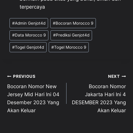
terpercaya
Post
#
Admin Genjot4d
#
Bocoran Morocco 9
Tags:
#
Data Morocco 9
#
Prediksi Genjot4d
#
Togel Genjot4d
#
Togel Morocco 9
Post
PREVIOUS
NEXT
Bocoran Nomor New
Bocoran Nomor
navigation
Jersey Mid Hari Ini 04
Jakarta Hari Ini 4
Desember 2023 Yang
DESEMBER 2023 Yang
Akan Keluar
Akan Keluar