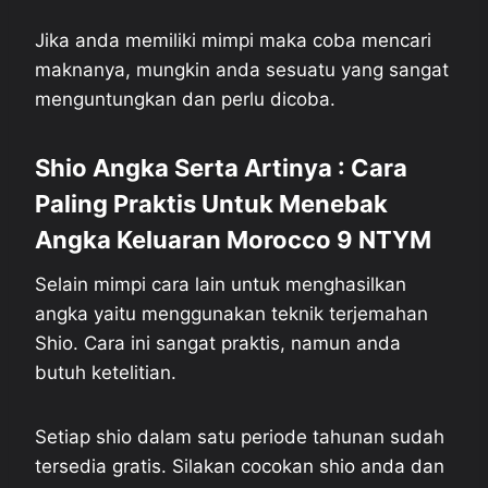
Jika anda memiliki mimpi maka coba mencari
maknanya, mungkin anda sesuatu yang sangat
menguntungkan dan perlu dicoba.
Shio Angka Serta Artinya : Cara
Paling Praktis Untuk Menebak
Angka Keluaran Morocco 9 NTYM
Selain mimpi cara lain untuk menghasilkan
angka yaitu menggunakan teknik terjemahan
Shio. Cara ini sangat praktis, namun anda
butuh ketelitian.
Setiap shio dalam satu periode tahunan sudah
tersedia gratis. Silakan cocokan shio anda dan