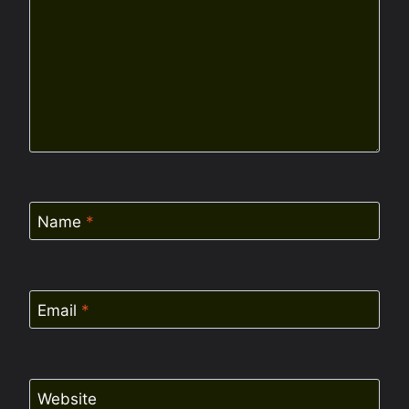
Name
*
Email
*
Website