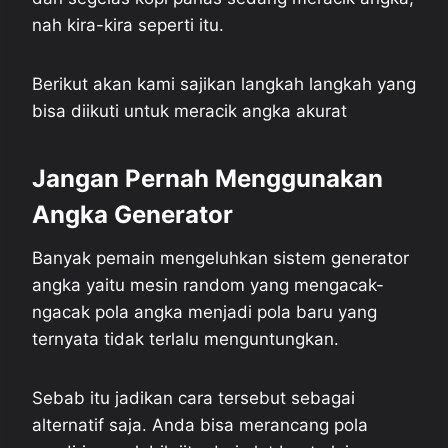
nah kira-kira seperti itu.
Berikut akan kami sajikan langkah langkah yang
bisa diikuti untuk meracik angka akurat
Jangan Pernah Menggunakan
Angka Generator
Banyak pemain mengeluhkan sistem generator
angka yaitu mesin random yang mengacak-
ngacak pola angka menjadi pola baru yang
ternyata tidak terlalu menguntungkan.
Sebab itu jadikan cara tersebut sebagai
alternatif saja. Anda bisa merancang pola