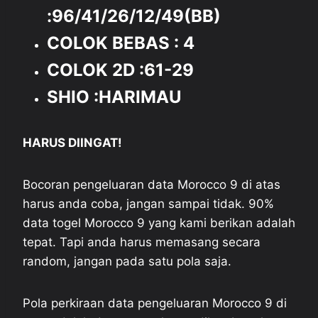
:96/41/26/12/49(BB)
COLOK BEBAS : 4
COLOK 2D :61-29
SHIO :HARIMAU
HARUS DIINGAT!
Bocoran pengeluaran data Morocco 9 di atas
harus anda coba, jangan sampai tidak. 90%
data togel Morocco 9 yang kami berikan adalah
tepat. Tapi anda harus memasang secara
random, jangan pada satu pola saja.
Pola perkiraan data pengeluaran Morocco 9 di