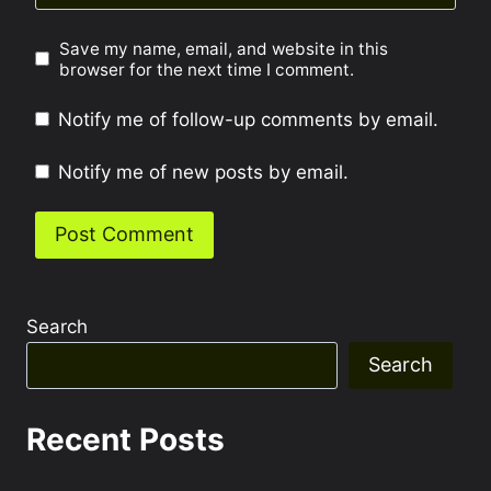
Save my name, email, and website in this
browser for the next time I comment.
Notify me of follow-up comments by email.
Notify me of new posts by email.
Search
Search
Recent Posts