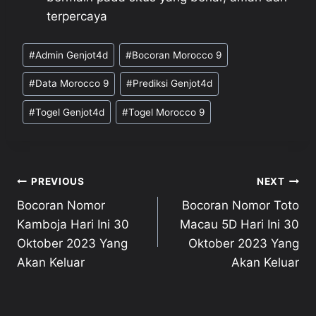
terpercaya
Post
#
Admin Genjot4d
#
Bocoran Morocco 9
Tags:
#
Data Morocco 9
#
Prediksi Genjot4d
#
Togel Genjot4d
#
Togel Morocco 9
Post
PREVIOUS
NEXT
Bocoran Nomor
Bocoran Nomor Toto
navigation
Kamboja Hari Ini 30
Macau 5D Hari Ini 30
Oktober 2023 Yang
Oktober 2023 Yang
Akan Keluar
Akan Keluar