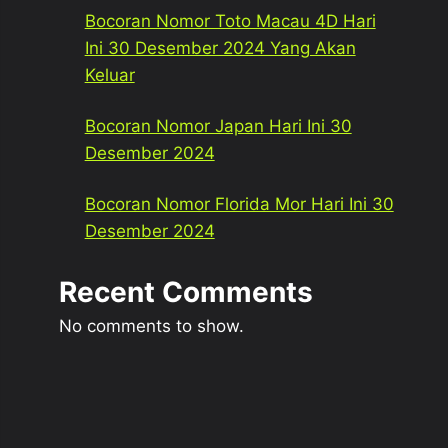
Bocoran Nomor Toto Macau 4D Hari
Ini 30 Desember 2024 Yang Akan
Keluar
Bocoran Nomor Japan Hari Ini 30
Desember 2024
Bocoran Nomor Florida Mor Hari Ini 30
Desember 2024
Recent Comments
No comments to show.