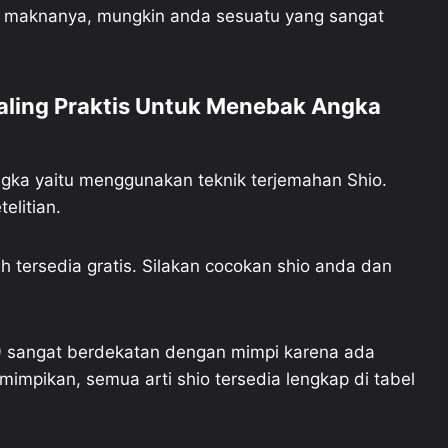
i maknanya, mungkin anda sesuatu yang sangat
Paling Praktis Untuk Menebak Angka
ngka yaitu menggunakan teknik terjemahan Shio.
elitian.
h tersedia gratis. Silakan cocokan shio anda dan
9 sangat berdekatan dengan mimpi karena ada
mpikan, semua arti shio tersedia lengkap di tabel