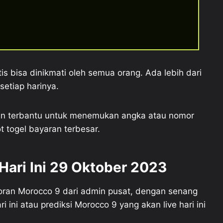
is bisa dinikmati oleh semua orang. Ada lebih dari
setiap harinya.
kan terbantu untuk menemukan angka atau nomor
 togel bayaran terbesar.
ari Ini 29 Oktober 2023
oran Morocco 9 dari admin pusat, dengan senang
 ini atau prediksi Morocco 9 yang akan live hari ini