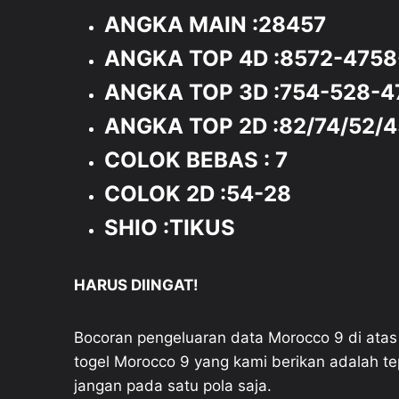
ANGKA MAIN :28457
ANGKA TOP 4D :8572-4758
ANGKA TOP 3D :754-528-4
ANGKA TOP 2D :82/74/52/4
COLOK BEBAS : 7
COLOK 2D :54-28
SHIO :TIKUS
HARUS DIINGAT!
Bocoran pengeluaran data Morocco 9 di atas
togel Morocco 9 yang kami berikan adalah t
jangan pada satu pola saja.