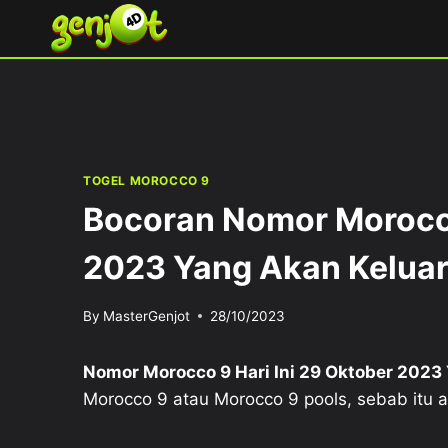
Skip
to
content
TOGEL MOROCCO 9
Bocoran Nomor Morocco
2023 Yang Akan Kelua
By
MasterGenjot
28/10/2023
Nomor Morocco 9 Hari Ini 29 Oktober 2023
Morocco 9 atau Morocco 9 pools, sebab itu a