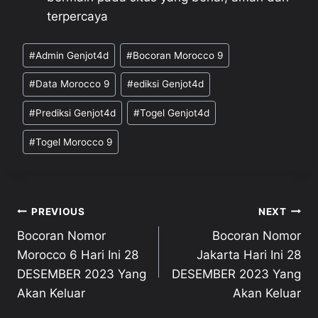
terpercaya
Post
#
Admin Genjot4d
#
Bocoran Morocco 9
Tags:
#
Data Morocco 9
#
ediksi Genjot4d
#
Prediksi Genjot4d
#
Togel Genjot4d
#
Togel Morocco 9
Post
PREVIOUS
NEXT
Bocoran Nomor
Bocoran Nomor
navigation
Morocco 6 Hari Ini 28
Jakarta Hari Ini 28
DESEMBER 2023 Yang
DESEMBER 2023 Yang
Akan Keluar
Akan Keluar