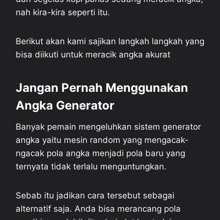
nah kira-kira seperti itu.
Berikut akan kami sajikan langkah langkah yang
bisa diikuti untuk meracik angka akurat
Jangan Pernah Menggunakan
Angka Generator
Banyak pemain mengeluhkan sistem generator
angka yaitu mesin random yang mengacak-
ngacak pola angka menjadi pola baru yang
ternyata tidak terlalu menguntungkan.
Sebab itu jadikan cara tersebut sebagai
alternatif saja. Anda bisa merancang pola