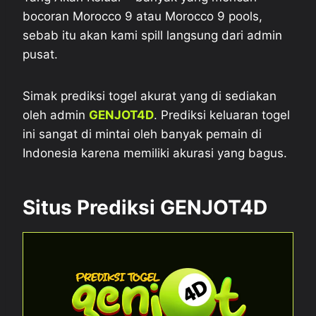
bocoran Morocco 9 atau Morocco 9 pools,
sebab itu akan kami spill langsung dari admin
pusat.
Simak prediksi togel akurat yang di sediakan
oleh admin
GENJOT4D
. Prediksi keluaran togel
ini sangat di mintai oleh banyak pemain di
Indonesia karena memiliki akurasi yang bagus.
Situs Prediksi GENJOT4D