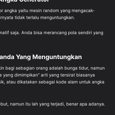
or angka yaitu mesin random yang mengacak-
rnyata tidak terlalu menguntungkan.
rnatif saja. Anda bisa merancang pola sendiri yang
Tanda Yang Menguntungkan
n bagi sebagian orang adalah bunga tidur, namun
a yang dimimpikan” arti yang tersirat biasanya
ik, atau dikatakan sebagai kode alam untuk angka
ut, namun itu lah yang terjadi, benar apa adanya.