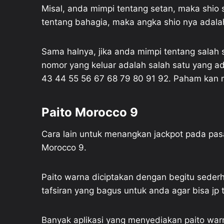
Misal, anda mimpi tentang setan, maka shio 
tentang bahagia, maka angka shio nya adala
Sama halnya, jika anda mimpi tentang salah
nomor yang keluar adalah salah satu yang ad
43 44 55 56 67 68 79 80 91 92. Paham kan
Paito Morocco 9
Cara lain untuk menangkan jackpot pada pasa
Morocco 9.
Paito warna diciptakan dengan begitu sede
tafsiran yang bagus untuk anda agar bisa jp t
Banyak aplikasi yang menyediakan paito war