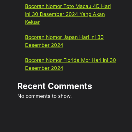
Bocoran Nomor Toto Macau 4D Hari
Ini 30 Desember 2024 Yang Akan
Keluar
Bocoran Nomor Japan Hari Ini 30
Desember 2024
Bocoran Nomor Florida Mor Hari Ini 30
Desember 2024
Recent Comments
No comments to show.