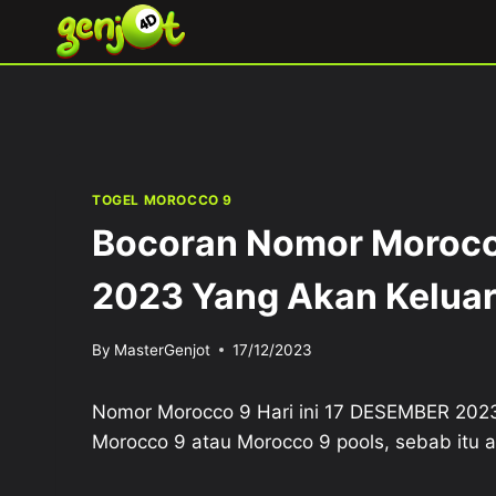
Skip
to
content
TOGEL MOROCCO 9
Bocoran Nomor Morocco
2023 Yang Akan Kelua
By
MasterGenjot
17/12/2023
Nomor Morocco 9 Hari ini 17 DESEMBER 2023
Morocco 9 atau Morocco 9 pools, sebab itu a