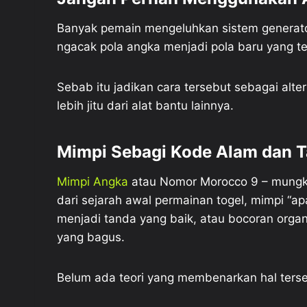
Banyak pemain mengeluhkan sistem generat
ngacak pola angka menjadi pola baru yang te
Sebab itu jadikan cara tersebut sebagai alte
lebih jitu dari alat bantu lainnya.
Mimpi Sebagi Kode Alam dan 
Mimpi Angka
atau Nomor Morocco 9 – mungki
dari sejarah awal permainan togel, mimpi “ap
menjadi tanda yang baik, atau bocoran organ
yang bagus.
Belum ada teori yang membenarkan hal terseb