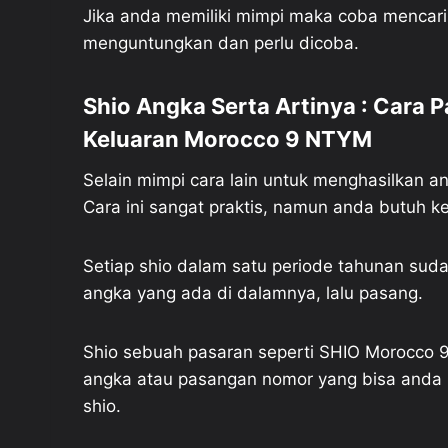
Jika anda memiliki mimpi maka coba mencar
menguntungkan dan perlu dicoba.
Shio Angka Serta Artinya : Cara 
Keluaran Morocco 9 NTYM
Selain mimpi cara lain untuk menghasilkan a
Cara ini sangat praktis, namun anda butuh ket
Setiap shio dalam satu periode tahunan suda
angka yang ada di dalamnya, lalu pasang.
Shio sebuah pasaran seperti SHIO Morocco 
angka atau pasangan nomor yang bisa anda mi
shio.