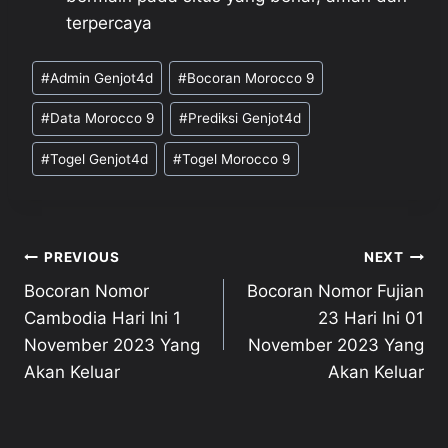
terpercaya
Post
#
Admin Genjot4d
#
Bocoran Morocco 9
Tags:
#
Data Morocco 9
#
Prediksi Genjot4d
#
Togel Genjot4d
#
Togel Morocco 9
Post
PREVIOUS
NEXT
Bocoran Nomor
Bocoran Nomor Fujian
navigation
Cambodia Hari Ini 1
23 Hari Ini 01
November 2023 Yang
November 2023 Yang
Akan Keluar
Akan Keluar