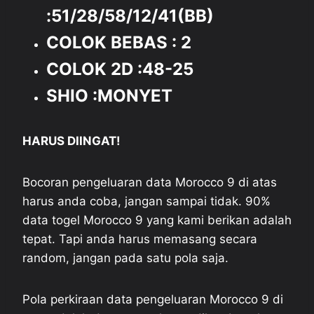
:51/28/58/12/41(BB)
COLOK BEBAS : 2
COLOK 2D :48-25
SHIO :MONYET
HARUS DIINGAT!
Bocoran pengeluaran data Morocco 9 di atas
harus anda coba, jangan sampai tidak. 90%
data togel Morocco 9 yang kami berikan adalah
tepat. Tapi anda harus memasang secara
random, jangan pada satu pola saja.
Pola perkiraan data pengeluaran Morocco 9 di