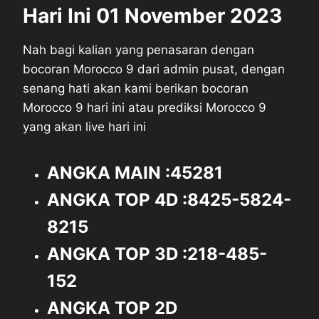
Hari Ini 01 November 2023
Nah bagi kalian yang penasaran dengan
bocoran Morocco 9 dari admin pusat, dengan
senang hati akan kami berikan bocoran
Morocco 9 hari ini atau prediksi Morocco 9
yang akan live hari ini
ANGKA MAIN :45281
ANGKA TOP 4D :8425-5824-
8215
ANGKA TOP 3D :218-485-
152
ANGKA TOP 2D