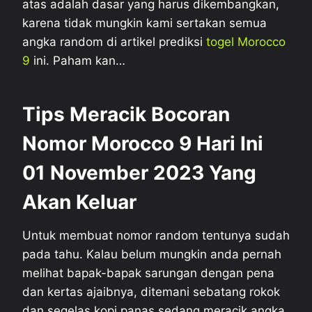
atas adalah dasar yang harus dikembangkan,
karena tidak mungkin kami sertakan semua
angka random di artikel prediksi
togel Morocco
9
ini. Paham kan…
Tips Meracik Bocoran
Nomor Morocco 9 Hari Ini
01 November 2023 Yang
Akan Keluar
Untuk membuat nomor random tentunya sudah
pada tahu. Kalau belum mungkin anda pernah
melihat bapak-bapak sarungan dengan pena
dan kertas ajaibnya, ditemani sebatang rokok
dan segelas kopi panas sedang meracik angka,