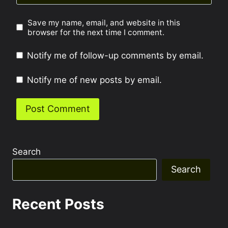
Save my name, email, and website in this
browser for the next time I comment.
Notify me of follow-up comments by email.
Notify me of new posts by email.
Search
Search
Recent Posts