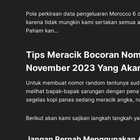
Pola perkiraan data pengeluaran Morocco 6 
karena tidak mungkin kami sertakan semua a
Paham kan…
Tips Meracik Bocoran
Nomo
November 2023 Yang Akan
Untuk membuat nomor random tentunya suda
melihat bapak-bapak sarungan dengan pena d
segelas kopi panas sedang meracik angka, nah 
Berikut akan kami sajikan langkah langkah ya
Jangan Pernah Menggunakan 