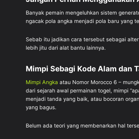
Banyak pemain mengeluhkan sistem generat
ngacak pola angka menjadi pola baru yang te
Sebab itu jadikan cara tersebut sebagai alte
lebih jitu dari alat bantu lainnya.
Mimpi Sebagi Kode Alam dan 
Mimpi Angka
atau Nomor Morocco 6 – mungki
dari sejarah awal permainan togel, mimpi “ap
menjadi tanda yang baik, atau bocoran organ
yang bagus.
Belum ada teori yang membenarkan hal terseb