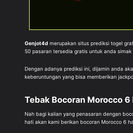
Genjot4d
merupakan situs prediksi togel grat
50 pasaran tersedia gratis untuk anda simak 
Dengan adanya prediksi ini, dijamin anda a
keberuntungan yang bisa memberikan jackpot
Tebak Bocoran Morocco 6 
Nah bagi kalian yang penasaran dengan boc
hati akan kami berikan bocoran Morocco 6 hari