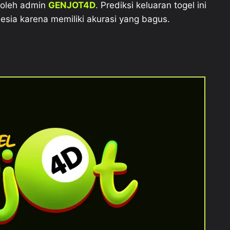
n oleh admin
GENJOT4D
. Prediksi keluaran togel ini
esia karena memiliki akurasi yang bagus.