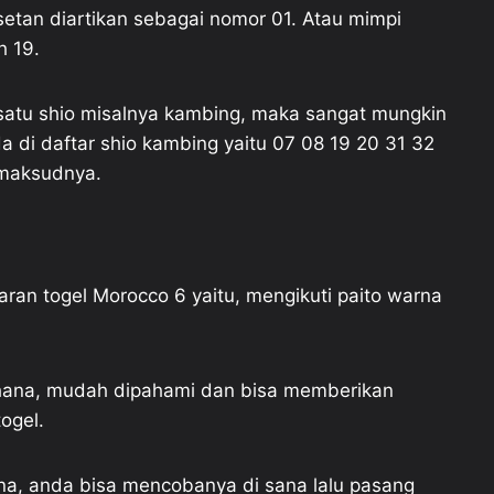
setan diartikan sebagai nomor 01. Atau mimpi
h 19.
 satu shio misalnya kambing, maka sangat mungkin
a di daftar shio kambing yaitu 07 08 19 20 31 32
 maksudnya.
ran togel Morocco 6 yaitu, mengikuti paito warna
rhana, mudah dipahami dan bisa memberikan
ogel.
na, anda bisa mencobanya di sana lalu pasang