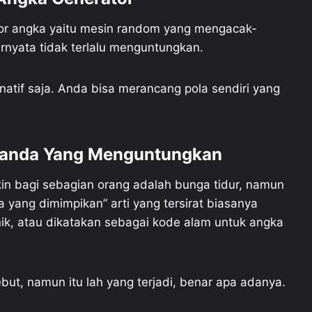
or angka yaitu mesin random yang mengacak-
rnyata tidak terlalu menguntungkan.
rnatif saja. Anda bisa merancang pola sendiri yang
Tanda Yang Menguntungkan
n bagi sebagian orang adalah bunga tidur, namun
a yang dimimpikan” arti yang tersirat biasanya
ik, atau dikatakan sebagai kode alam untuk angka
ut, namun itu lah yang terjadi, benar apa adanya.