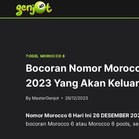
Skip
to
content
TOGEL MOROCCO 6
Bocoran Nomor Morocc
2023 Yang Akan Kelua
By
MasterGenjot
26/12/2023
Nomor Morocco 6 Hari Ini 26 DESEMBER 20
bocoran Morocco 6 atau Morocco 6 pools, seb