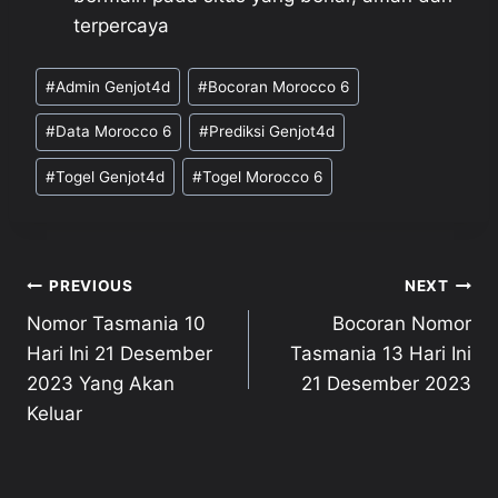
terpercaya
Post
#
Admin Genjot4d
#
Bocoran Morocco 6
Tags:
#
Data Morocco 6
#
Prediksi Genjot4d
#
Togel Genjot4d
#
Togel Morocco 6
Post
PREVIOUS
NEXT
Nomor Tasmania 10
Bocoran Nomor
navigation
Hari Ini 21 Desember
Tasmania 13 Hari Ini
2023 Yang Akan
21 Desember 2023
Keluar