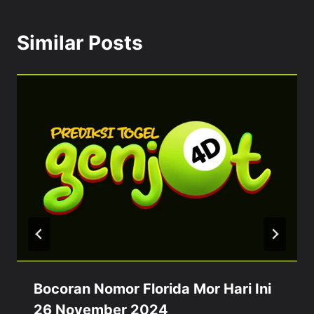
Similar Posts
Bocoran Nomor Florida Mor Hari Ini
26 November 2024