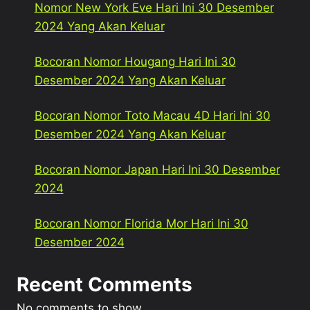
Nomor New York Eve Hari Ini 30 Desember
2024 Yang Akan Keluar
Bocoran Nomor Hougang Hari Ini 30
Desember 2024 Yang Akan Keluar
Bocoran Nomor Toto Macau 4D Hari Ini 30
Desember 2024 Yang Akan Keluar
Bocoran Nomor Japan Hari Ini 30 Desember
2024
Bocoran Nomor Florida Mor Hari Ini 30
Desember 2024
Recent Comments
No comments to show.