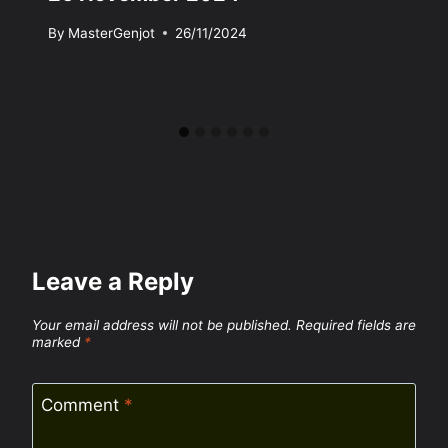
By
MasterGenjot
26/11/2024
Leave a Reply
Your email address will not be published.
Required fields are
marked
*
Comment
*