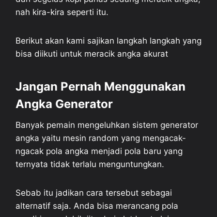
nah kira-kira seperti itu.
Berikut akan kami sajikan langkah langkah yang
bisa diikuti untuk meracik angka akurat
Jangan Pernah Menggunakan
Angka Generator
Banyak pemain mengeluhkan sistem generator
angka yaitu mesin random yang mengacak-
ngacak pola angka menjadi pola baru yang
ternyata tidak terlalu menguntungkan.
Sebab itu jadikan cara tersebut sebagai
alternatif saja. Anda bisa merancang pola