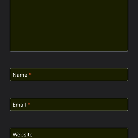
Name
*
Email
*
Website