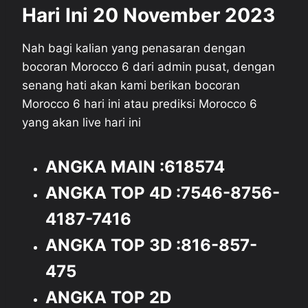
Hari Ini 20 November 2023
Nah bagi kalian yang penasaran dengan
bocoran Morocco 6 dari admin pusat, dengan
senang hati akan kami berikan bocoran
Morocco 6 hari ini atau prediksi Morocco 6
yang akan live hari ini
ANGKA MAIN :618574
ANGKA TOP 4D :7546-8756-
4187-7416
ANGKA TOP 3D :816-857-
475
ANGKA TOP 2D