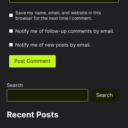
Save my name, email, and website in this
browser for the next time I comment.
Notify me of follow-up comments by email.
Notify me of new posts by email.
Search
Search
Recent Posts