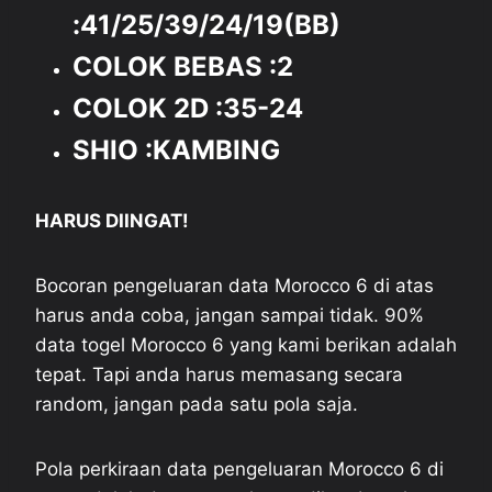
:41/25/39/24/19(BB)
COLOK BEBAS :2
COLOK 2D :35-24
SHIO :KAMBING
HARUS DIINGAT!
Bocoran pengeluaran data Morocco 6 di atas
harus anda coba, jangan sampai tidak. 90%
data togel Morocco 6 yang kami berikan adalah
tepat. Tapi anda harus memasang secara
random, jangan pada satu pola saja.
Pola perkiraan data pengeluaran Morocco 6 di