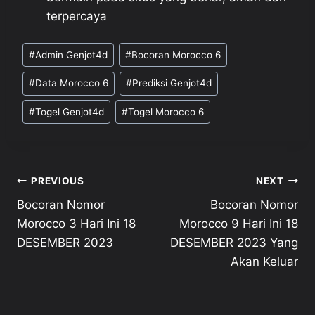
terpercaya
Post
#
Admin Genjot4d
#
Bocoran Morocco 6
Tags:
#
Data Morocco 6
#
Prediksi Genjot4d
#
Togel Genjot4d
#
Togel Morocco 6
Post
PREVIOUS
NEXT
Bocoran Nomor
Bocoran Nomor
navigation
Morocco 3 Hari Ini 18
Morocco 9 Hari Ini 18
DESEMBER 2023
DESEMBER 2023 Yang
Akan Keluar