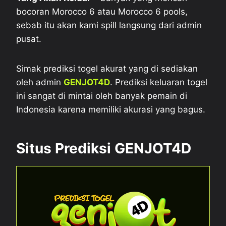
bocoran Morocco 6 atau Morocco 6 pools,
sebab itu akan kami spill langsung dari admin
pusat.
Simak prediksi togel akurat yang di sediakan
oleh admin
GENJOT4D
. Prediksi keluaran togel
ini sangat di mintai oleh banyak pemain di
Indonesia karena memiliki akurasi yang bagus.
Situs Prediksi GENJOT4D