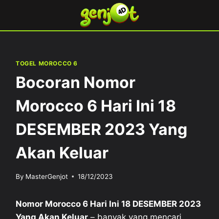
Skip
to
content
TOGEL MOROCCO 6
Bocoran Nomor
Morocco 6 Hari Ini 18
DESEMBER 2023 Yang
Akan Keluar
By
MasterGenjot
18/12/2023
Nomor Morocco 6 Hari Ini 18 DESEMBER 2023
Yang Akan Keluar
– banyak yang mencari