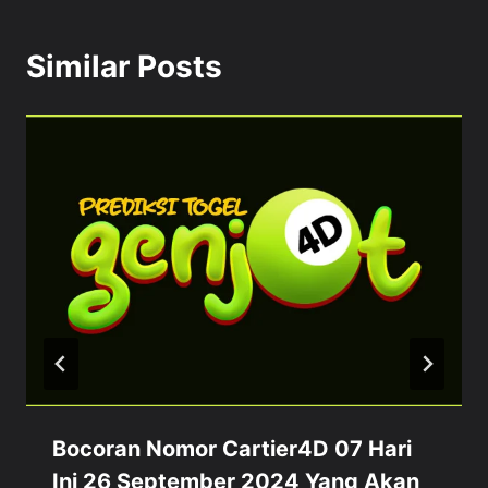
Similar Posts
Bocoran Nomor Cartier4D 07 Hari
Ini 26 September 2024 Yang Akan