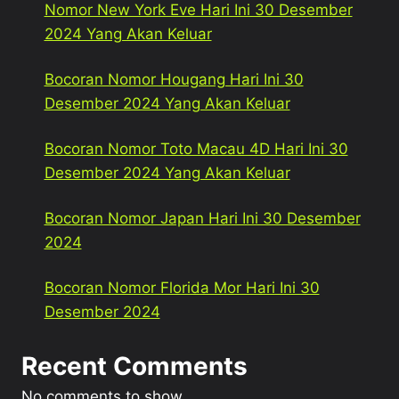
Nomor New York Eve Hari Ini 30 Desember
2024 Yang Akan Keluar
Bocoran Nomor Hougang Hari Ini 30
Desember 2024 Yang Akan Keluar
Bocoran Nomor Toto Macau 4D Hari Ini 30
Desember 2024 Yang Akan Keluar
Bocoran Nomor Japan Hari Ini 30 Desember
2024
Bocoran Nomor Florida Mor Hari Ini 30
Desember 2024
Recent Comments
No comments to show.