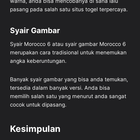
warna, anda bisa mencobanya di sana lalu
pasang pada salah satu situs togel terpercaya.
Syair Gambar
Syair Morocco 6 atau syair gambar Morocco 6
merupakan cara tradisional untuk menemukan
angka keberuntungan.
Banyak syair gambar yang bisa anda temukan,
tersedia dalam banyak versi. Anda bisa
memilih salah satu yang menurut anda sangat
cocok untuk dipasang.
Kesimpulan