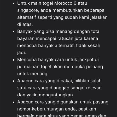
Untuk main togel Morocco 6 atau
singapore, anda membutuhkan beberapa
alternatif seperti yang sudah kami jelaskan
di atas.
Banyak yang bisa menang dengan total
bayaran mencapai ratusan juta karena
menocba banyak alternatif, tidak sekali
jadi.
Mencoba banyak cara untuk jackpot di
permainan togel akan membuka peluang
untuk menang.
Apapun cara yang dipakai, pilihlah salah
satu cara yang dianggap sangat relevan
dan yakin menguntungkan
Apapun cara yang digunakan untuk pasang
nomor keberuntungan anda, pastikan
bermain pada situs yang benar, aman dan