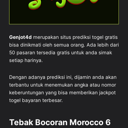
Genjot4d
merupakan situs prediksi togel gratis
bisa dinikmati oleh semua orang. Ada lebih dari
50 pasaran tersedia gratis untuk anda simak
setiap harinya.
Dengan adanya prediksi ini, dijamin anda akan
terbantu untuk menemukan angka atau nomor
keberuntungan yang bisa memberikan jackpot
togel bayaran terbesar.
Tebak Bocoran Morocco 6