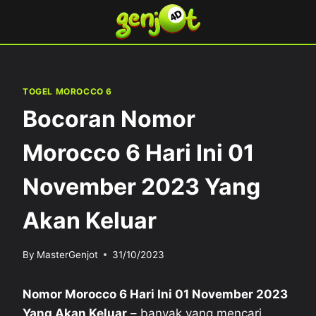
Skip
to
content
TOGEL MOROCCO 6
Bocoran Nomor
Morocco 6 Hari Ini 01
November 2023 Yang
Akan Keluar
By
MasterGenjot
31/10/2023
Nomor Morocco 6 Hari Ini 01 November 2023
Yang Akan Keluar
– banyak yang mencari