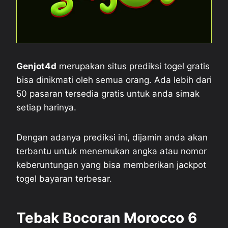
Genjot4d
merupakan situs prediksi togel gratis
bisa dinikmati oleh semua orang. Ada lebih dari
50 pasaran tersedia gratis untuk anda simak
setiap harinya.
Dengan adanya prediksi ini, dijamin anda akan
terbantu untuk menemukan angka atau nomor
keberuntungan yang bisa memberikan jackpot
togel bayaran terbesar.
Tebak Bocoran Morocco 6