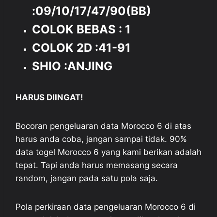
:09/10/17/47/90(BB)
COLOK BEBAS : 1
COLOK 2D :41-91
SHIO :ANJING
HARUS DIINGAT!
Bocoran pengeluaran data Morocco 6 di atas
harus anda coba, jangan sampai tidak. 90%
data togel Morocco 6 yang kami berikan adalah
tepat. Tapi anda harus memasang secara
random, jangan pada satu pola saja.
Pola perkiraan data pengeluaran Morocco 6 di