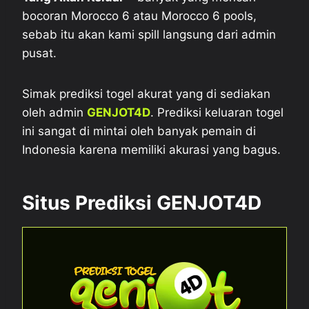
bocoran Morocco 6 atau Morocco 6 pools,
sebab itu akan kami spill langsung dari admin
pusat.
Simak prediksi togel akurat yang di sediakan
oleh admin
GENJOT4D
. Prediksi keluaran togel
ini sangat di mintai oleh banyak pemain di
Indonesia karena memiliki akurasi yang bagus.
Situs Prediksi GENJOT4D