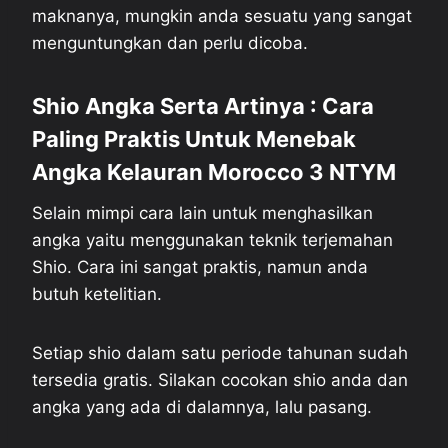
maknanya, mungkin anda sesuatu yang sangat
menguntungkan dan perlu dicoba.
Shio Angka Serta Artinya : Cara
Paling Praktis Untuk Menebak
Angka Kelauran Morocco 3 NTYM
Selain mimpi cara lain untuk menghasilkan
angka yaitu menggunakan teknik terjemahan
Shio. Cara ini sangat praktis, namun anda
butuh ketelitian.
Setiap shio dalam satu periode tahunan sudah
tersedia gratis. Silakan cocokan shio anda dan
angka yang ada di dalamnya, lalu pasang.