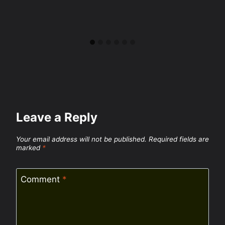
Leave a Reply
Your email address will not be published.
Required fields are
marked
*
Comment
*