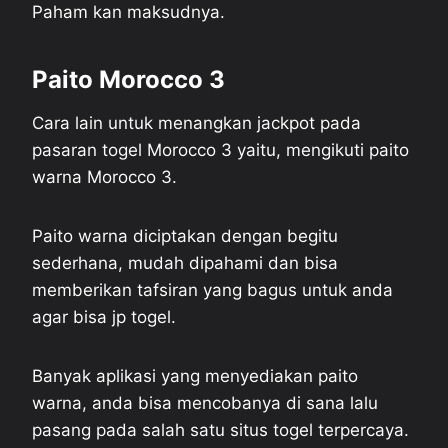
Paham kan maksudnya.
Paito Morocco 3
Cara lain untuk menangkan jackpot pada
pasaran togel Morocco 3 yaitu, mengikuti paito
warna Morocco 3.
Paito warna diciptakan dengan begitu
sederhana, mudah dipahami dan bisa
memberikan tafsiran yang bagus untuk anda
agar bisa jp togel.
Banyak aplikasi yang menyediakan paito
warna, anda bisa mencobanya di sana lalu
pasang pada salah satu situs togel terpercaya.