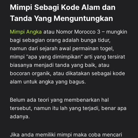
Mimpi Sebagi Kode Alam dan
Tanda Yang Menguntungkan
Mimpi Angka
atau Nomor Morocco 3 – mungkin
bagi sebagian orang adalah bunga tidur,
namun dari sejarah awal permainan togel,
mimpi “apa yang dimimpikan” arti yang tersirat
biasanya menjadi tanda yang baik, atau
bocoran organik, atau dikatakan sebagai kode
alam untuk angka yang bagus.
Belum ada teori yang membenarkan hal
tersebut, namun itu lah yang terjadi, benar apa
adanya.
Jika anda memiliki mimpi maka coba mencari