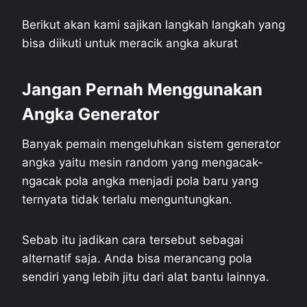
Berikut akan kami sajikan langkah langkah yang
bisa diikuti untuk meracik angka akurat
Jangan Pernah Menggunakan
Angka Generator
Banyak pemain mengeluhkan sistem generator
angka yaitu mesin random yang mengacak-
ngacak pola angka menjadi pola baru yang
ternyata tidak terlalu menguntungkan.
Sebab itu jadikan cara tersebut sebagai
alternatif saja. Anda bisa merancang pola
sendiri yang lebih jitu dari alat bantu lainnya.