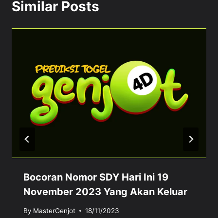
Similar Posts
Bocoran Nomor SDY Hari Ini 19
November 2023 Yang Akan Keluar
By
MasterGenjot
18/11/2023