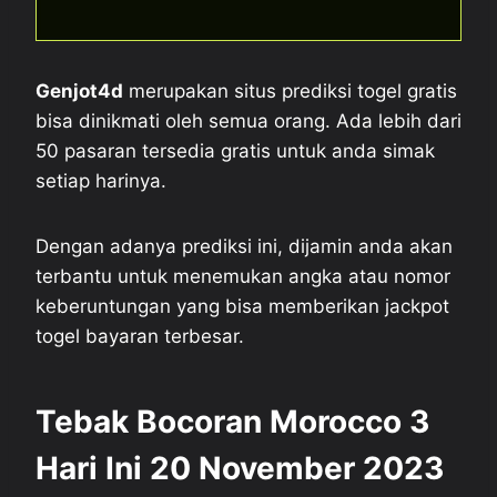
Genjot4d
merupakan situs prediksi togel gratis
bisa dinikmati oleh semua orang. Ada lebih dari
50 pasaran tersedia gratis untuk anda simak
setiap harinya.
Dengan adanya prediksi ini, dijamin anda akan
terbantu untuk menemukan angka atau nomor
keberuntungan yang bisa memberikan jackpot
togel bayaran terbesar.
Tebak Bocoran Morocco 3
Hari Ini 20 November 2023