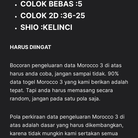
COLOK BEBAS :5
COLOK 2D :36-25
SHIO :KELINCI
HARUS DIINGAT
Bocoran pengeluaran data Morocco 3 di atas
harus anda coba, jangan sampai tidak. 90%
data togel Morocco 3 yang kami berikan adalah
tepat. Tapi anda harus memasang secara
random, jangan pada satu pola saja.
Pola perkiraan data pengeluaran Morocco 3 di
atas adalah dasar yang harus dikembangkan,
karena tidak mungkin kami sertakan semua