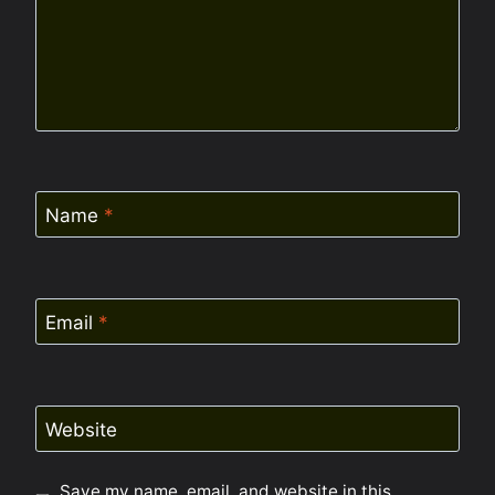
Name
*
Email
*
Website
Save my name, email, and website in this