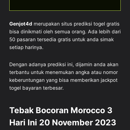
Genjot4d
merupakan situs prediksi togel gratis
bisa dinikmati oleh semua orang. Ada lebih dari
50 pasaran tersedia gratis untuk anda simak
setiap harinya.
Dengan adanya prediksi ini, dijamin anda akan
terbantu untuk menemukan angka atau nomor
keberuntungan yang bisa memberikan jackpot
togel bayaran terbesar.
Tebak Bocoran Morocco 3
Hari Ini 20 November 2023