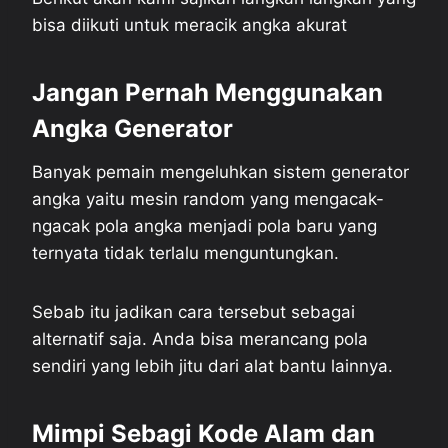
bisa diikuti untuk meracik angka akurat
Jangan Pernah Menggunakan
Angka Generator
Banyak pemain mengeluhkan sistem generator
angka yaitu mesin random yang mengacak-
ngacak pola angka menjadi pola baru yang
ternyata tidak terlalu menguntungkan.
Sebab itu jadikan cara tersebut sebagai
alternatif saja. Anda bisa merancang pola
sendiri yang lebih jitu dari alat bantu lainnya.
Mimpi Sebagi Kode Alam dan