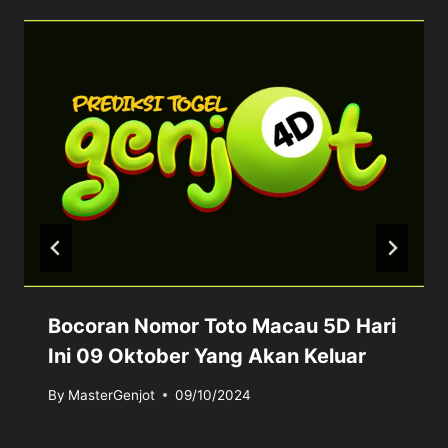
Bocoran Nomor Toto Macau 5D Hari
Ini 09 Oktober Yang Akan Keluar
By
MasterGenjot
09/10/2024