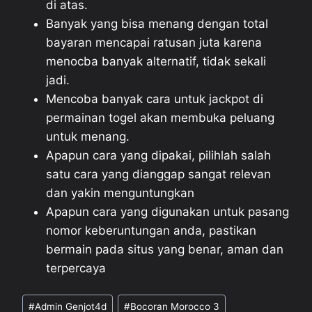
di atas.
Banyak yang bisa menang dengan total
bayaran mencapai ratusan juta karena
menocba banyak alternatif, tidak sekali
jadi.
Mencoba banyak cara untuk jackpot di
permainan togel akan membuka peluang
untuk menang.
Apapun cara yang dipakai, pilihlah salah
satu cara yang dianggap sangat relevan
dan yakin menguntungkan
Apapun cara yang digunakan untuk pasang
nomor keberuntungan anda, pastikan
bermain pada situs yang benar, aman dan
terpercaya
Post
#
Admin Genjot4d
#
Bocoran Morocco 3