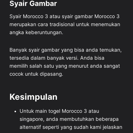
Syair Gambar
Syair Morocco 3 atau syair gambar Morocco 3
merupakan cara tradisional untuk menemukan
angka keberuntungan.
Banyak syair gambar yang bisa anda temukan,
tersedia dalam banyak versi. Anda bisa
memilih salah satu yang menurut anda sangat
cocok untuk dipasang.
Kesimpulan
Untuk main togel Morocco 3 atau
singapore, anda membutuhkan beberapa
alternatif seperti yang sudah kami jelaskan