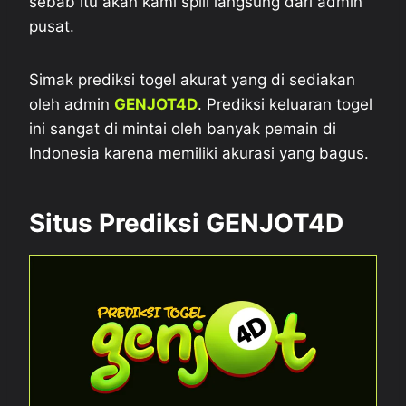
sebab itu akan kami spill langsung dari admin
pusat.
Simak prediksi togel akurat yang di sediakan
oleh admin
GENJOT4D
. Prediksi keluaran togel
ini sangat di mintai oleh banyak pemain di
Indonesia karena memiliki akurasi yang bagus.
Situs Prediksi GENJOT4D