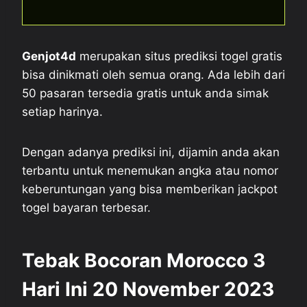
Genjot4d
merupakan situs prediksi togel gratis
bisa dinikmati oleh semua orang. Ada lebih dari
50 pasaran tersedia gratis untuk anda simak
setiap harinya.
Dengan adanya prediksi ini, dijamin anda akan
terbantu untuk menemukan angka atau nomor
keberuntungan yang bisa memberikan jackpot
togel bayaran terbesar.
Tebak Bocoran Morocco 3
Hari Ini 20 November 2023