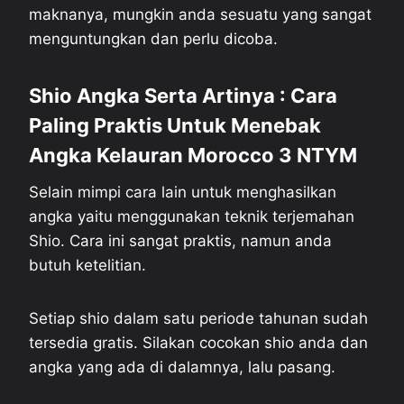
maknanya, mungkin anda sesuatu yang sangat
menguntungkan dan perlu dicoba.
Shio Angka Serta Artinya : Cara
Paling Praktis Untuk Menebak
Angka Kelauran Morocco 3 NTYM
Selain mimpi cara lain untuk menghasilkan
angka yaitu menggunakan teknik terjemahan
Shio. Cara ini sangat praktis, namun anda
butuh ketelitian.
Setiap shio dalam satu periode tahunan sudah
tersedia gratis. Silakan cocokan shio anda dan
angka yang ada di dalamnya, lalu pasang.