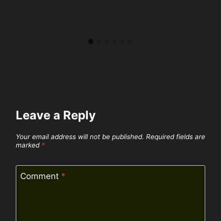
Leave a Reply
Your email address will not be published.
Required fields are
marked
*
Comment
*