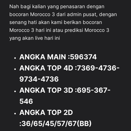
Nah bagi kalian yang penasaran dengan
bocoran Morocco 3 dari admin pusat, dengan
senang hati akan kami berikan bocoran
Morocco 3 hari ini atau prediksi Morocco 3
yang akan live hari ini
ANGKA MAIN :596374
ANGKA TOP 4D :7369-4736-
9734-4736
ANGKA TOP 3D :695-367-
546
ANGKA TOP 2D
:36/65/45/57/67(BB)