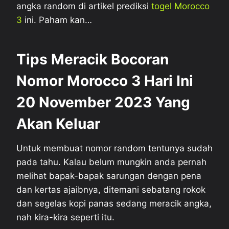
angka random di artikel prediksi
togel Morocco
3
ini. Paham kan…
Tips Meracik Bocoran
Nomor Morocco 3 Hari Ini
20 November 2023 Yang
Akan Keluar
Untuk membuat nomor random tentunya sudah
pada tahu. Kalau belum mungkin anda pernah
melihat bapak-bapak sarungan dengan pena
dan kertas ajaibnya, ditemani sebatang rokok
dan segelas kopi panas sedang meracik angka,
nah kira-kira seperti itu.