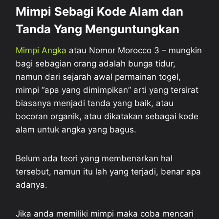
Mimpi Sebagi Kode Alam dan
Tanda Yang Menguntungkan
Mimpi Angka
atau Nomor Morocco 3 – mungkin
bagi sebagian orang adalah bunga tidur,
namun dari sejarah awal permainan togel,
mimpi “apa yang dimimpikan” arti yang tersirat
biasanya menjadi tanda yang baik, atau
bocoran organik, atau dikatakan sebagai kode
alam untuk angka yang bagus.
Belum ada teori yang membenarkan hal
tersebut, namun itu lah yang terjadi, benar apa
adanya.
Jika anda memiliki mimpi maka coba mencari