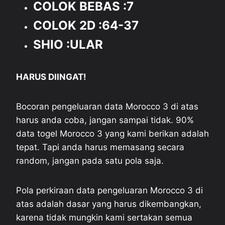
COLOK BEBAS :7
COLOK 2D :64-37
SHIO :ULAR
HARUS DIINGAT!
Bocoran pengeluaran data Morocco 3 di atas
harus anda coba, jangan sampai tidak. 90%
data togel Morocco 3 yang kami berikan adalah
tepat. Tapi anda harus memasang secara
random, jangan pada satu pola saja.
Pola perkiraan data pengeluaran Morocco 3 di
atas adalah dasar yang harus dikembangkan,
karena tidak mungkin kami sertakan semua