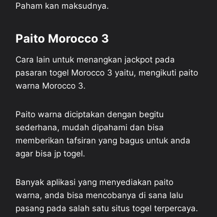
Paham kan maksudnya.
Paito Morocco 3
Cara lain untuk menangkan jackpot pada
pasaran togel Morocco 3 yaitu, mengikuti paito
warna Morocco 3.
Paito warna diciptakan dengan begitu
sederhana, mudah dipahami dan bisa
memberikan tafsiran yang bagus untuk anda
agar bisa jp togel.
Banyak aplikasi yang menyediakan paito
warna, anda bisa mencobanya di sana lalu
pasang pada salah satu situs togel terpercaya.