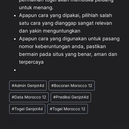
untuk menang.
Apapun cara yang dipakai, pilihlah salah
satu cara yang dianggap sangat relevan
dan yakin menguntungkan
Apapun cara yang digunakan untuk pasang
nomor keberuntungan anda, pastikan
bermain pada situs yang benar, aman dan
terpercaya
Post
#
Admin Genjot4d
#
Bocoran Morocco 12
Tags:
#
Data Morocco 12
#
Prediksi Genjot4d
#
Togel Genjot4d
#
Togel Morocco 12