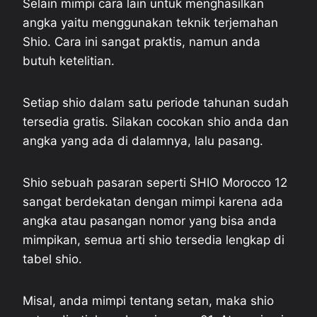
Selain mimpi cara lain untuk menghasilkan
angka yaitu menggunakan teknik terjemahan
Shio. Cara ini sangat praktis, namun anda
butuh ketelitian.
Setiap shio dalam satu periode tahunan sudah
tersedia gratis. Silakan cocokan shio anda dan
angka yang ada di dalamnya, lalu pasang.
Shio sebuah pasaran seperti SHIO Morocco 12
sangat berdekatan dengan mimpi karena ada
angka atau pasangan nomor yang bisa anda
mimpikan, semua arti shio tersedia lengkap di
tabel shio.
Misal, anda mimpi tentang setan, maka shio