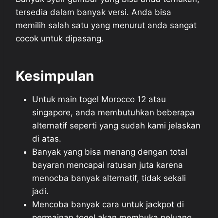
tersedia dalam banyak versi. Anda bisa
memilih salah satu yang menurut anda sangat
cocok untuk dipasang.
Kesimpulan
Untuk main togel Morocco 12 atau
singapore, anda membutuhkan beberapa
alternatif seperti yang sudah kami jelaskan
di atas.
Banyak yang bisa menang dengan total
bayaran mencapai ratusan juta karena
menocba banyak alternatif, tidak sekali
jadi.
Mencoba banyak cara untuk jackpot di
permainan togel akan membuka peluang