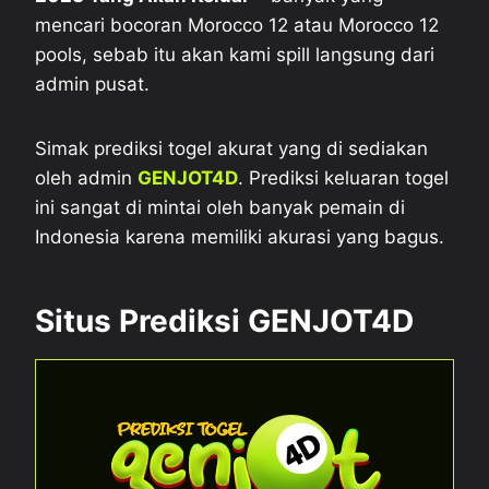
mencari bocoran Morocco 12 atau Morocco 12
pools, sebab itu akan kami spill langsung dari
admin pusat.
Simak prediksi togel akurat yang di sediakan
oleh admin
GENJOT4D
. Prediksi keluaran togel
ini sangat di mintai oleh banyak pemain di
Indonesia karena memiliki akurasi yang bagus.
Situs Prediksi GENJOT4D