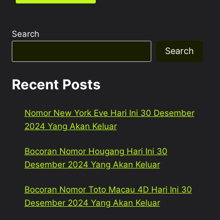
Search
Search
Recent Posts
Nomor New York Eve Hari Ini 30 Desember
2024 Yang Akan Keluar
Bocoran Nomor Hougang Hari Ini 30
Desember 2024 Yang Akan Keluar
Bocoran Nomor Toto Macau 4D Hari Ini 30
Desember 2024 Yang Akan Keluar