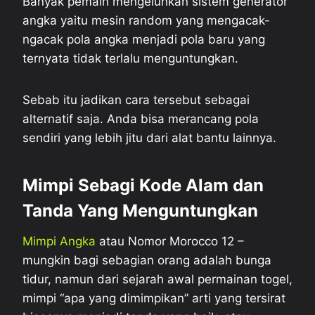
Banyak pemain mengeluhkan sistem generator
angka yaitu mesin random yang mengacak-
ngacak pola angka menjadi pola baru yang
ternyata tidak terlalu menguntungkan.
Sebab itu jadikan cara tersebut sebagai
alternatif saja. Anda bisa merancang pola
sendiri yang lebih jitu dari alat bantu lainnya.
Mimpi Sebagi Kode Alam dan
Tanda Yang Menguntungkan
Mimpi Angka
atau Nomor Morocco 12 –
mungkin bagi sebagian orang adalah bunga
tidur, namun dari sejarah awal permainan togel,
mimpi “apa yang dimimpikan” arti yang tersirat