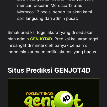
mencari bocoran Morocco 12 atau
Morocco 12 pools, sebab itu akan kami
spill langsung dari admin pusat.
Simak prediksi togel akurat yang di sediakan
oleh admin
GENJOT4D
. Prediksi keluaran togel
ini sangat di mintai oleh banyak pemain di
Indonesia karena memiliki akurasi yang bagus.
Situs Prediksi GENJOT4D