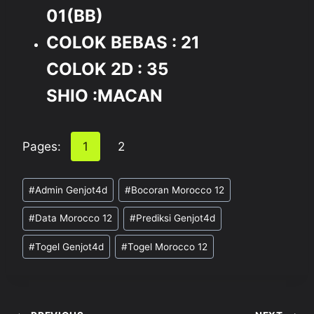
01(BB)
COLOK BEBAS : 21
COLOK 2D : 35
SHIO :MACAN
Pages:
1
2
Post
#
Admin Genjot4d
#
Bocoran Morocco 12
Tags:
#
Data Morocco 12
#
Prediksi Genjot4d
#
Togel Genjot4d
#
Togel Morocco 12