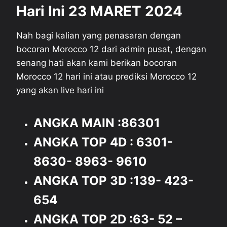
Hari Ini 23 MARET 2024
Nah bagi kalian yang penasaran dengan
bocoran Morocco 12 dari admin pusat, dengan
senang hati akan kami berikan bocoran
Morocco 12 hari ini atau prediksi Morocco 12
yang akan live hari ini
ANGKA MAIN :86301
ANGKA TOP 4D : 6301-
8630- 8963- 9610
ANGKA TOP 3D :139- 423-
654
ANGKA TOP 2D :63- 52 –