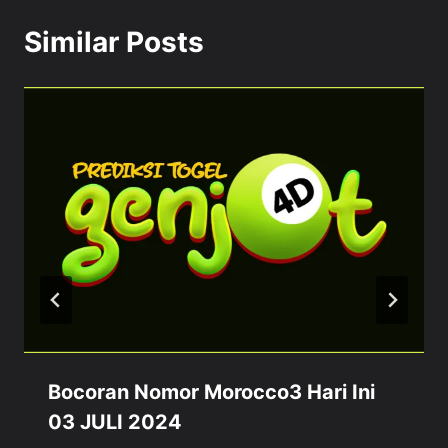
Similar Posts
Bocoran Nomor Morocco3 Hari Ini
03 JULI 2024