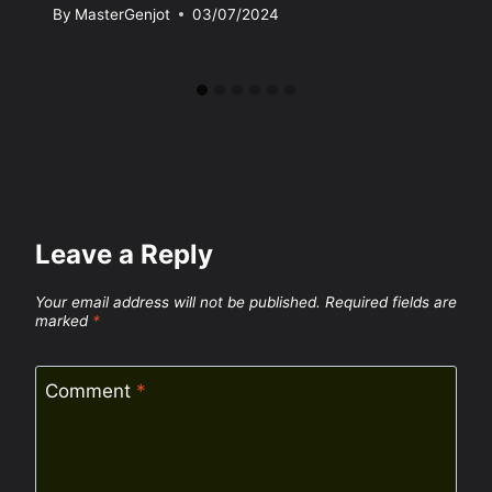
By
MasterGenjot
03/07/2024
Leave a Reply
Your email address will not be published.
Required fields are
marked
*
Comment
*