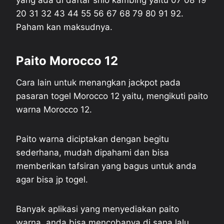
yang ada di daftar shio kambing yaitu 07 08 19
20 31 32 43 44 55 56 67 68 79 80 91 92.
Paham kan maksudnya.
Paito Morocco 12
Cara lain untuk menangkan jackpot pada
pasaran togel Morocco 12 yaitu, mengikuti paito
warna Morocco 12.
Paito warna diciptakan dengan begitu
sederhana, mudah dipahami dan bisa
memberikan tafsiran yang bagus untuk anda
agar bisa jp togel.
Banyak aplikasi yang menyediakan paito
warna, anda bisa mencobanya di sana lalu