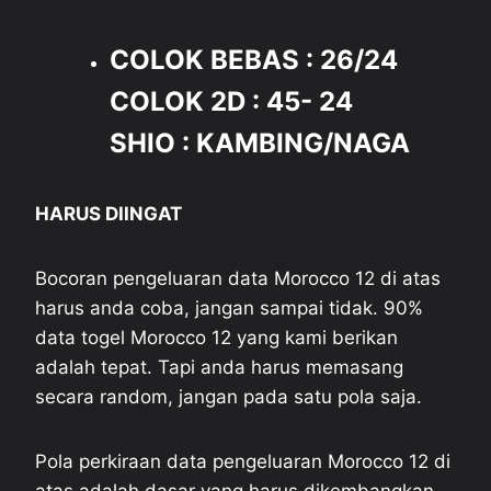
COLOK BEBAS : 26/24
COLOK 2D :
4
5- 2
4
SHIO : KAMBING/NAGA
HARUS DIINGAT
Bocoran pengeluaran data Morocco 12 di atas
harus anda coba, jangan sampai tidak. 90%
data togel Morocco 12 yang kami berikan
adalah tepat. Tapi anda harus memasang
secara random, jangan pada satu pola saja.
Pola perkiraan data pengeluaran Morocco 12 di