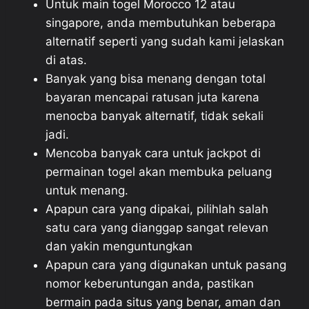
Untuk main togel Morocco 12 atau
singapore, anda membutuhkan beberapa
alternatif seperti yang sudah kami jelaskan
di atas.
Banyak yang bisa menang dengan total
bayaran mencapai ratusan juta karena
menocba banyak alternatif, tidak sekali
jadi.
Mencoba banyak cara untuk jackpot di
permainan togel akan membuka peluang
untuk menang.
Apapun cara yang dipakai, pilihlah salah
satu cara yang dianggap sangat relevan
dan yakin menguntungkan
Apapun cara yang digunakan untuk pasang
nomor keberuntungan anda, pastikan
bermain pada situs yang benar, aman dan