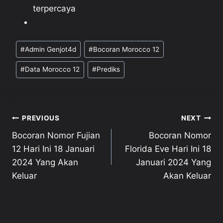
terpercaya
Post
#
Admin Genjot4d
#
Bocoran Morocco 12
Tags:
#
Data Morocco 12
#
Prediks
Post
PREVIOUS
NEXT
Bocoran Nomor Fujian
Bocoran Nomor
navigation
12 Hari Ini 18 Januari
Florida Eve Hari Ini 18
2024 Yang Akan
Januari 2024 Yang
Keluar
Akan Keluar