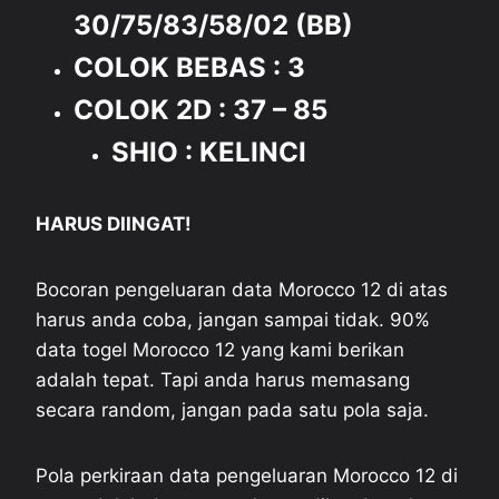
30/75/83/58/02 (BB)
COLOK BEBAS : 3
COLOK 2D : 37 – 85
SHIO : KELINCI
HARUS DIINGAT!
Bocoran pengeluaran data Morocco 12 di atas
harus anda coba, jangan sampai tidak. 90%
data togel Morocco 12 yang kami berikan
adalah tepat. Tapi anda harus memasang
secara random, jangan pada satu pola saja.
Pola perkiraan data pengeluaran Morocco 12 di