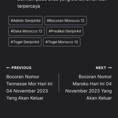
terpercaya
Post
#
Admin Genjot4d
#
Bocoran Morocco 12
Tags:
#
Data Morocco 12
#
Prediksi Genjot4d
#
Togel Genjot4d
#
Togel Morocco 12
Post
PREVIOUS
NEXT
Bocoran Nomor
Bocoran Nomor
navigation
Tennesse Mor Hari Ini
Maroko Hari Ini 04
04 November 2023
November 2023 Yang
Yang Akan Keluar
Akan Keluar