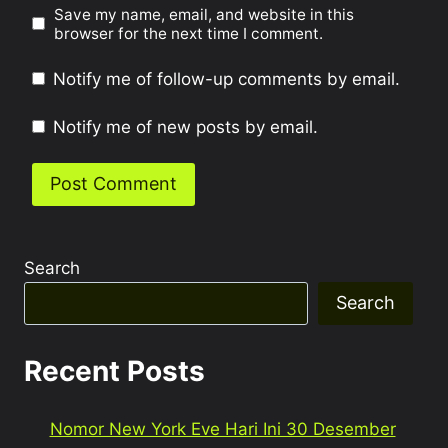
Save my name, email, and website in this
browser for the next time I comment.
Notify me of follow-up comments by email.
Notify me of new posts by email.
Search
Search
Recent Posts
Nomor New York Eve Hari Ini 30 Desember