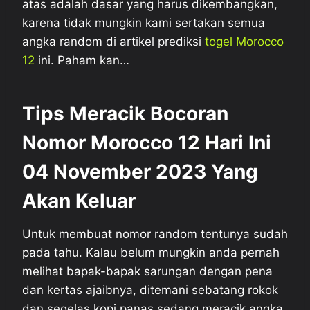
atas adalah dasar yang harus dikembangkan,
karena tidak mungkin kami sertakan semua
angka random di artikel prediksi
togel Morocco
12
ini. Paham kan…
Tips Meracik Bocoran
Nomor Morocco 12 Hari Ini
04 November 2023 Yang
Akan Keluar
Untuk membuat nomor random tentunya sudah
pada tahu. Kalau belum mungkin anda pernah
melihat bapak-bapak sarungan dengan pena
dan kertas ajaibnya, ditemani sebatang rokok
dan segelas kopi panas sedang meracik angka,