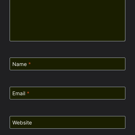
Name
*
Email
*
Website