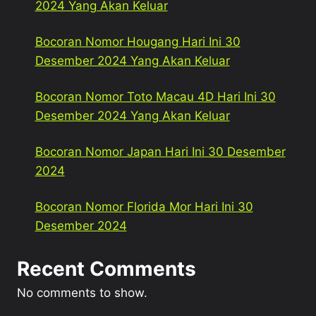
2024 Yang Akan Keluar
Bocoran Nomor Hougang Hari Ini 30
Desember 2024 Yang Akan Keluar
Bocoran Nomor Toto Macau 4D Hari Ini 30
Desember 2024 Yang Akan Keluar
Bocoran Nomor Japan Hari Ini 30 Desember
2024
Bocoran Nomor Florida Mor Hari Ini 30
Desember 2024
Recent Comments
No comments to show.