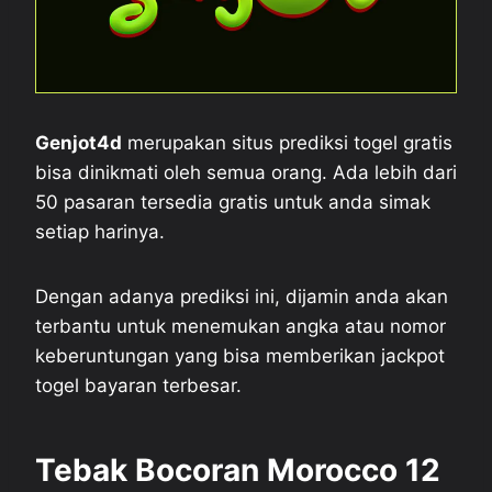
Genjot4d
merupakan situs prediksi togel gratis
bisa dinikmati oleh semua orang. Ada lebih dari
50 pasaran tersedia gratis untuk anda simak
setiap harinya.
Dengan adanya prediksi ini, dijamin anda akan
terbantu untuk menemukan angka atau nomor
keberuntungan yang bisa memberikan jackpot
togel bayaran terbesar.
Tebak Bocoran Morocco 12