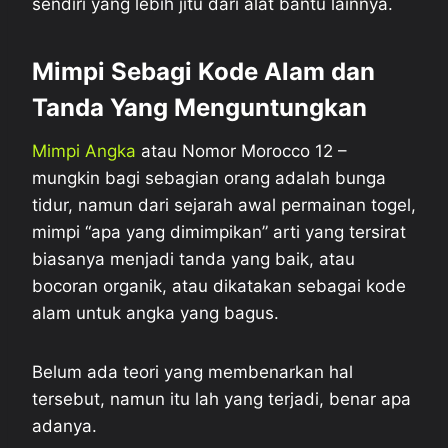
sendiri yang lebih jitu dari alat bantu lainnya.
Mimpi Sebagi Kode Alam dan
Tanda Yang Menguntungkan
Mimpi Angka
atau Nomor Morocco 12 –
mungkin bagi sebagian orang adalah bunga
tidur, namun dari sejarah awal permainan togel,
mimpi “apa yang dimimpikan” arti yang tersirat
biasanya menjadi tanda yang baik, atau
bocoran organik, atau dikatakan sebagai kode
alam untuk angka yang bagus.
Belum ada teori yang membenarkan hal
tersebut, namun itu lah yang terjadi, benar apa
adanya.