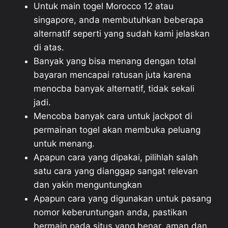
Untuk main togel Morocco 12 atau
singapore, anda membutuhkan beberapa
alternatif seperti yang sudah kami jelaskan
di atas.
Banyak yang bisa menang dengan total
bayaran mencapai ratusan juta karena
menocba banyak alternatif, tidak sekali
jadi.
Mencoba banyak cara untuk jackpot di
permainan togel akan membuka peluang
untuk menang.
Apapun cara yang dipakai, pilihlah salah
satu cara yang dianggap sangat relevan
dan yakin menguntungkan
Apapun cara yang digunakan untuk pasang
nomor keberuntungan anda, pastikan
bermain pada situs yang benar, aman dan