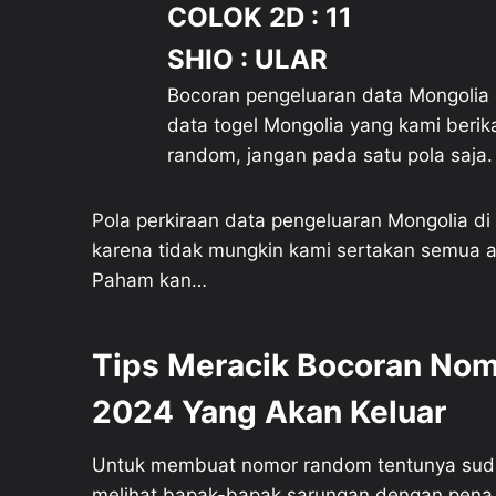
COLOK 2D : 11
SHIO : ULAR
Bocoran pengeluaran data Mongolia 
data togel Mongolia yang kami beri
random, jangan pada satu pola saja.
Pola perkiraan data pengeluaran Mongolia d
karena tidak mungkin kami sertakan semua a
Paham kan…
Tips Meracik Bocoran
Nomo
2024 Yang Akan Keluar
Untuk membuat nomor random tentunya suda
melihat bapak-bapak sarungan dengan pena d