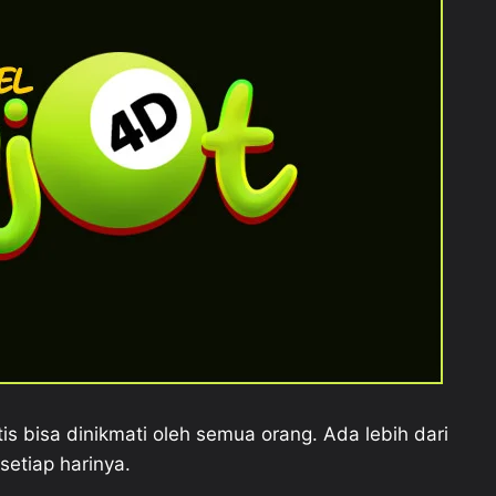
is bisa dinikmati oleh semua orang. Ada lebih dari
setiap harinya.