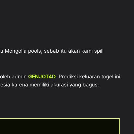
 Mongolia pools, sebab itu akan kami spill
n oleh admin
GENJOT4D
. Prediksi keluaran togel ini
esia karena memiliki akurasi yang bagus.