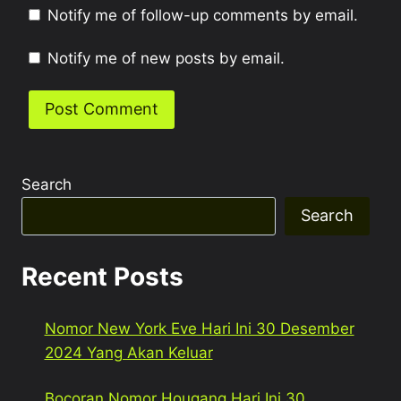
Notify me of follow-up comments by email.
Notify me of new posts by email.
Search
Search
Recent Posts
Nomor New York Eve Hari Ini 30 Desember
2024 Yang Akan Keluar
Bocoran Nomor Hougang Hari Ini 30