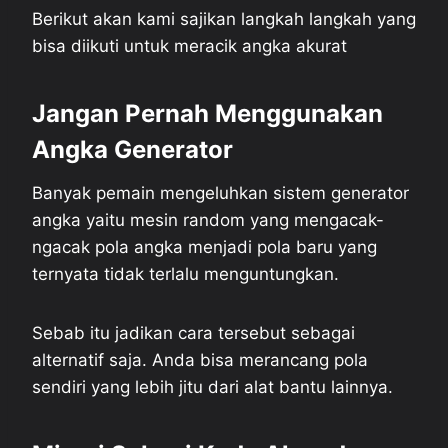
Berikut akan kami sajikan langkah langkah yang
bisa diikuti untuk meracik angka akurat
Jangan Pernah Menggunakan
Angka Generator
Banyak pemain mengeluhkan sistem generator
angka yaitu mesin random yang mengacak-
ngacak pola angka menjadi pola baru yang
ternyata tidak terlalu menguntungkan.
Sebab itu jadikan cara tersebut sebagai
alternatif saja. Anda bisa merancang pola
sendiri yang lebih jitu dari alat bantu lainnya.