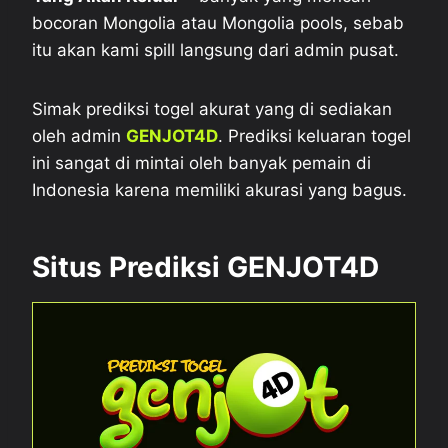
bocoran Mongolia atau Mongolia pools, sebab
itu akan kami spill langsung dari admin pusat.
Simak prediksi togel akurat yang di sediakan
oleh admin
GENJOT4D
. Prediksi keluaran togel
ini sangat di mintai oleh banyak pemain di
Indonesia karena memiliki akurasi yang bagus.
Situs Prediksi GENJOT4D