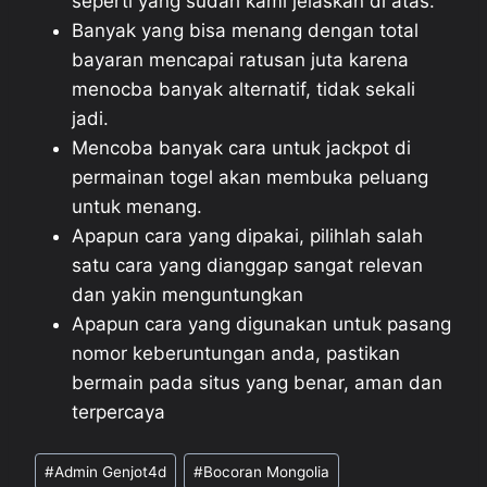
seperti yang sudah kami jelaskan di atas.
Banyak yang bisa menang dengan total
bayaran mencapai ratusan juta karena
menocba banyak alternatif, tidak sekali
jadi.
Mencoba banyak cara untuk jackpot di
permainan togel akan membuka peluang
untuk menang.
Apapun cara yang dipakai, pilihlah salah
satu cara yang dianggap sangat relevan
dan yakin menguntungkan
Apapun cara yang digunakan untuk pasang
nomor keberuntungan anda, pastikan
bermain pada situs yang benar, aman dan
terpercaya
Post
#
Admin Genjot4d
#
Bocoran Mongolia