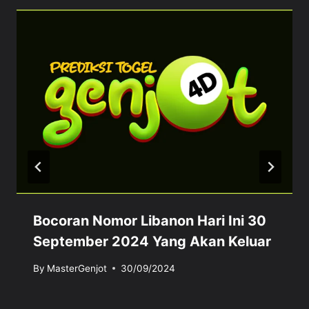
Bocoran Nomor Libanon Hari Ini 30
September 2024 Yang Akan Keluar
By
MasterGenjot
30/09/2024