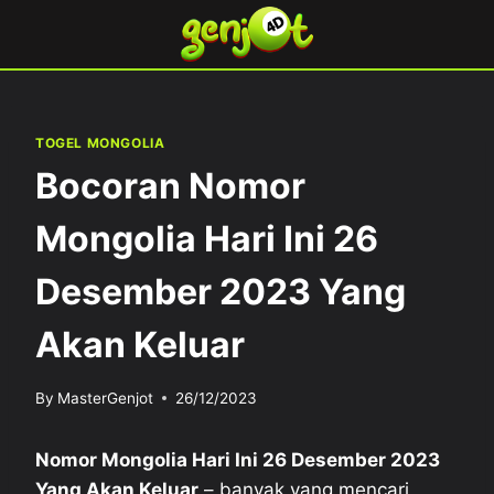
Skip
to
content
TOGEL MONGOLIA
Bocoran Nomor
Mongolia Hari Ini 26
Desember 2023 Yang
Akan Keluar
By
MasterGenjot
26/12/2023
Nomor Mongolia Hari Ini 26 Desember 2023
Yang Akan Keluar
– banyak yang mencari