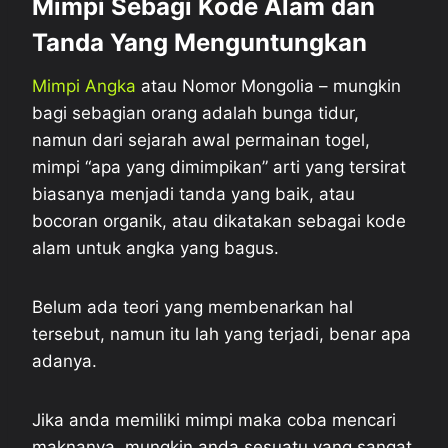
Mimpi Sebagi Kode Alam dan
Tanda Yang Menguntungkan
Mimpi Angka
atau Nomor Mongolia – mungkin
bagi sebagian orang adalah bunga tidur,
namun dari sejarah awal permainan togel,
mimpi “apa yang dimimpikan” arti yang tersirat
biasanya menjadi tanda yang baik, atau
bocoran organik, atau dikatakan sebagai kode
alam untuk angka yang bagus.
Belum ada teori yang membenarkan hal
tersebut, namun itu lah yang terjadi, benar apa
adanya.
Jika anda memiliki mimpi maka coba mencari
maknanya, mungkin anda sesuatu yang sangat