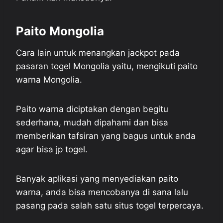
Paito Mongolia
Cara lain untuk menangkan jackpot pada
pasaran togel Mongolia yaitu, mengikuti paito
warna Mongolia.
Paito warna diciptakan dengan begitu
sederhana, mudah dipahami dan bisa
memberikan tafsiran yang bagus untuk anda
agar bisa jp togel.
Banyak aplikasi yang menyediakan paito
warna, anda bisa mencobanya di sana lalu
pasang pada salah satu situs togel terpercaya.