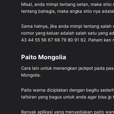
Misal, anda mimpi tentang setan, maka shio 
tentang bahagia, maka angka shio nya adala
Sama halnya, jika anda mimpi tentang salah
nomor yang keluar adalah salah satu yang ad
43 44 55 56 67 68 79 80 91 92. Paham kan
Paito Mongolia
Cara lain untuk menangkan jackpot pada pasa
Mongolia.
Paito warna diciptakan dengan begitu sede
tafsiran yang bagus untuk anda agar bisa jp t
Banyak aplikasi yang menyediakan paito war