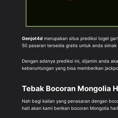
Genjot4d
merupakan situs prediksi togel gart
50 pasaran tersedia gratis untuk anda simak 
Dengan adanya prediksi ini, dijamin anda a
keberuntungan yang bisa memberikan jackpot
Tebak Bocoran Mongolia H
Nah bagi kalian yang penasaran dengan boc
hati akan kami berikan bocoran Mongolia hari 