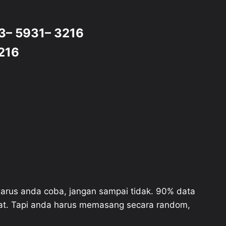
3
–
5931
–
3216
216
harus anda coba, jangan sampai tidak. 90% data
pat. Tapi anda harus memasang secara random,