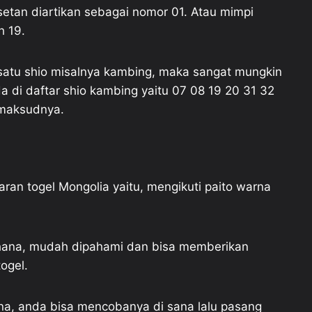
setan diartikan sebagai nomor 01. Atau mimpi
h 19.
 satu shio misalnya kambing, maka sangat mungkin
a di daftar shio kambing yaitu 07 08 19 20 31 32
 maksudnya.
ran togel Mongolia yaitu, mengikuti paito warna
rhana, mudah dipahami dan bisa memberikan
ogel.
na, anda bisa mencobanya di sana lalu pasang