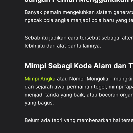
Banyak pemain mengeluhkan sistem generat
ngacak pola angka menjadi pola baru yang te
Sebab itu jadikan cara tersebut sebagai alte
lebih jitu dari alat bantu lainnya.
Mimpi Sebagi Kode Alam dan 
Mimpi Angka
atau Nomor Mongolia – mungkin
dari sejarah awal permainan togel, mimpi “ap
menjadi tanda yang baik, atau bocoran organ
yang bagus.
Belum ada teori yang membenarkan hal terseb