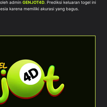
n oleh admin
GENJOT4D
. Prediksi keluaran togel ini
esia karena memiliki akurasi yang bagus.