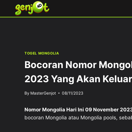
Skip
to
content
TOGEL MONGOLIA
Bocoran Nomor Mongoli
2023 Yang Akan Kelua
By
MasterGenjot
08/11/2023
Nomor Mongolia Hari Ini 09 November 202
bocoran Mongolia atau Mongolia pools, sebab 