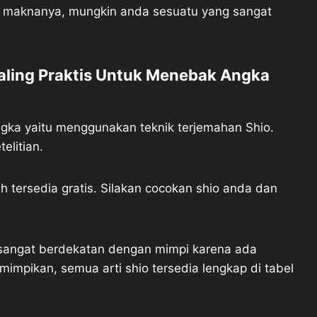
i maknanya, mungkin anda sesuatu yang sangat
Paling Praktis Untuk Menebak Angka
ngka yaitu menggunakan teknik terjemahan Shio.
elitian.
h tersedia gratis. Silakan cocokan shio anda dan
 sangat berdekatan dengan mimpi karena ada
mpikan, semua arti shio tersedia lengkap di tabel