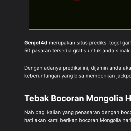
Genjot4d
merupakan situs prediksi togel gart
50 pasaran tersedia gratis untuk anda simak 
Dengan adanya prediksi ini, dijamin anda a
keberuntungan yang bisa memberikan jackpot
Tebak Bocoran Mongolia H
Nah bagi kalian yang penasaran dengan boc
hati akan kami berikan bocoran Mongolia hari 