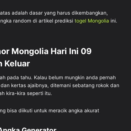
i atas adalah dasar yang harus dikembangkan,
ngka random di artikel prediksi
togel Mongolia
ini.
r Mongolia Hari Ini 09
 Keluar
h pada tahu. Kalau belum mungkin anda pernah
an kertas ajaibnya, ditemani sebatang rokok dan
kira-kira seperti itu.
ng bisa diikuti untuk meracik angka akurat
Angka Generator