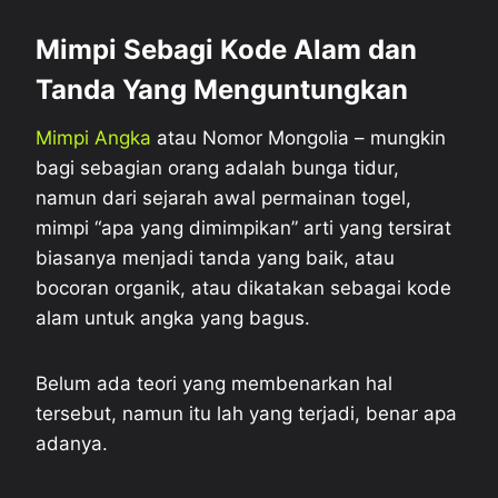
Mimpi Sebagi Kode Alam dan
Tanda Yang Menguntungkan
Mimpi Angka
atau Nomor Mongolia – mungkin
bagi sebagian orang adalah bunga tidur,
namun dari sejarah awal permainan togel,
mimpi “apa yang dimimpikan” arti yang tersirat
biasanya menjadi tanda yang baik, atau
bocoran organik, atau dikatakan sebagai kode
alam untuk angka yang bagus.
Belum ada teori yang membenarkan hal
tersebut, namun itu lah yang terjadi, benar apa
adanya.